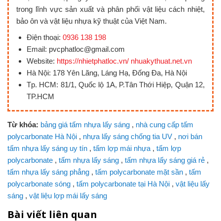
trong lĩnh vực sản xuất và phân phối vật liệu cách nhiệt,
bảo ôn và vật liệu nhựa kỹ thuật của Việt Nam.
Điện thoại:
0936 138 198
Email: pvcphatloc@gmail.com
Website:
https://nhietphatloc.vn/ nhuakythuat.net.vn
Hà Nội: 178 Yên Lãng, Láng Hạ, Đống Đa, Hà Nội
Tp. HCM: 81/1, Quốc lộ 1A, P.Tân Thới Hiệp, Quận 12,
TP.HCM
Từ khóa:
bảng giá tấm nhựa lấy sáng
,
nhà cung cấp tấm
polycarbonate Hà Nội
,
nhựa lấy sáng chống tia UV
,
nơi bán
tấm nhựa lấy sáng uy tín
,
tấm lợp mái nhựa
,
tấm lợp
polycarbonate
,
tấm nhựa lấy sáng
,
tấm nhựa lấy sáng giá rẻ
,
tấm nhựa lấy sáng phẳng
,
tấm polycarbonate mặt sần
,
tấm
polycarbonate sóng
,
tấm polycarbonate tại Hà Nội
,
vật liệu lấy
sáng
,
vật liệu lợp mái lấy sáng
Bài viết liên quan