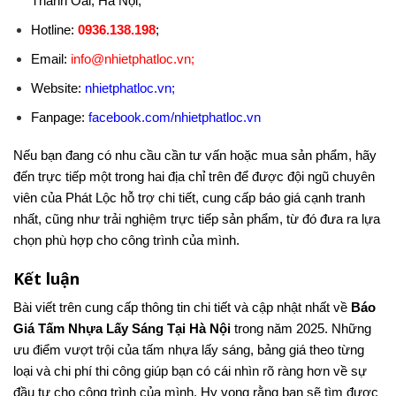
Thanh Oai, Hà Nội;
Hotline:
0936.138.198
;
Email:
info@nhietphatloc.vn
;
Website:
nhietphatloc.vn
;
Fanpage:
facebook.com/nhietphatloc.vn
Nếu bạn đang có nhu cầu cần tư vấn hoặc mua sản phẩm, hãy
đến trực tiếp một trong hai địa chỉ trên để được đội ngũ chuyên
viên của Phát Lộc hỗ trợ chi tiết, cung cấp báo giá cạnh tranh
nhất, cũng như trải nghiệm trực tiếp sản phẩm, từ đó đưa ra lựa
chọn phù hợp cho công trình của mình.
Kết luận
Bài viết trên cung cấp thông tin chi tiết và cập nhật nhất về
Báo
Giá Tấm Nhựa Lấy Sáng Tại Hà Nội
trong năm 2025. Những
ưu điểm vượt trội của tấm nhựa lấy sáng, bảng giá theo từng
loại và chi phí thi công giúp bạn có cái nhìn rõ ràng hơn về sự
đầu tư cho công trình của mình. Hy vọng rằng bạn sẽ tìm được