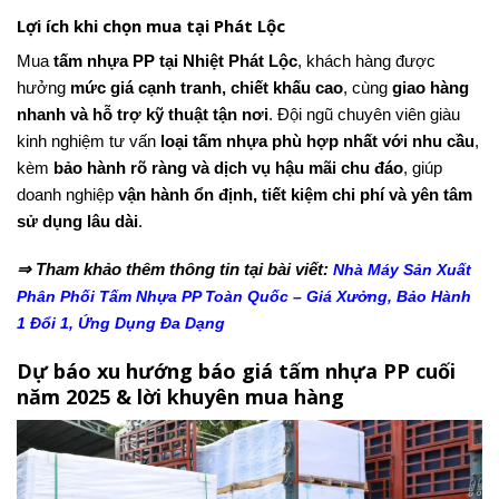
Lợi ích khi chọn mua tại Phát Lộc
Mua
tấm nhựa PP tại Nhiệt Phát Lộc
, khách hàng được
hưởng
mức giá cạnh tranh, chiết khấu cao
, cùng
giao hàng
nhanh và hỗ trợ kỹ thuật tận nơi
.
Đội ngũ chuyên viên giàu
kinh nghiệm tư vấn
loại tấm nhựa phù hợp nhất với nhu cầu
,
kèm
bảo hành rõ ràng và dịch vụ hậu mãi chu đáo
, giúp
doanh nghiệp
vận hành ổn định, tiết kiệm chi phí và yên tâm
sử dụng lâu dài
.
⇒ Tham khảo thêm thông tin tại bài viết:
Nhà Máy Sản Xuất
Phân Phối Tấm Nhựa PP Toàn Quốc – Giá Xưởng, Bảo Hành
1 Đổi 1, Ứng Dụng Đa Dạng
Dự báo xu hướng báo giá tấm nhựa PP cuối
năm 2025 & lời khuyên mua hàng