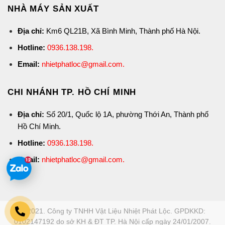
NHÀ MÁY SẢN XUẤT
Địa chỉ:
Km6 QL21B, Xã Bình Minh, Thành phố Hà Nội.
Hotline:
0936.138.198
.
Email:
nhietphatloc@gmail.com.
CHI NHÁNH TP. HỒ CHÍ MINH
Địa chỉ:
Số 20/1, Quốc lộ 1A, phường Thới An, Thành phố
Hồ Chí Minh.
Hotline:
0936.138.198
.
Email:
nhietphatloc@gmail.com.
© 2021. Công ty TNHH Vật Liệu Nhiệt Phát Lộc. GPDKKD:
0102147192 do sở KH & ĐT TP. Hà Nội cấp ngày 24/01/2007.