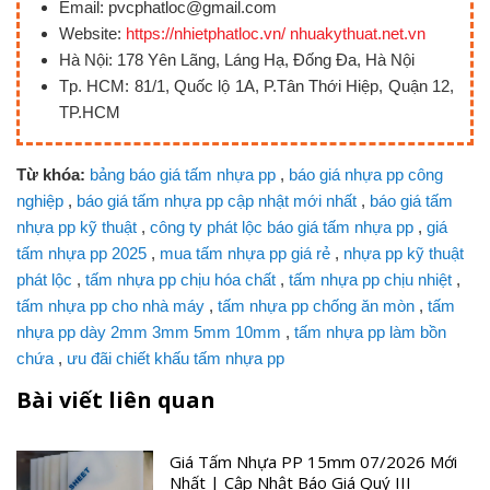
Email: pvcphatloc@gmail.com
Website:
https://nhietphatloc.vn/ nhuakythuat.net.vn
Hà Nội: 178 Yên Lãng, Láng Hạ, Đống Đa, Hà Nội
Tp. HCM: 81/1, Quốc lộ 1A, P.Tân Thới Hiệp, Quận 12,
TP.HCM
Từ khóa:
bảng báo giá tấm nhựa pp
,
báo giá nhựa pp công
nghiệp
,
báo giá tấm nhựa pp cập nhật mới nhất
,
báo giá tấm
nhựa pp kỹ thuật
,
công ty phát lộc báo giá tấm nhựa pp
,
giá
tấm nhựa pp 2025
,
mua tấm nhựa pp giá rẻ
,
nhựa pp kỹ thuật
phát lộc
,
tấm nhựa pp chịu hóa chất
,
tấm nhựa pp chịu nhiệt
,
tấm nhựa pp cho nhà máy
,
tấm nhựa pp chống ăn mòn
,
tấm
nhựa pp dày 2mm 3mm 5mm 10mm
,
tấm nhựa pp làm bồn
chứa
,
ưu đãi chiết khấu tấm nhựa pp
Bài viết liên quan
Giá Tấm Nhựa PP 15mm 07/2026 Mới
Nhất | Cập Nhật Báo Giá Quý III