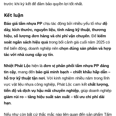
trước khi ký kết để đảm bảo quyền lợi tốt nhất.
Kết luận
Báo giá tấm nhựa PP
chịu tác động bởi nhiều yếu tố như
độ
dày, kích thước, nguyên liệu, tính năng kỹ thuật, thương
hiệu, số lượng đơn hàng và chi phí vận chuyển
. Để
kiểm
soát ngân sách hiệu quả
trong bối cảnh giá cuối năm 2025 có
thể biến động, doanh nghiệp nên
chọn đúng sản phẩm và hợp
tác với nhà cung cấp uy tín
.
Nhiệt Phát Lộc
hiện là
đơn vị phân phối tấm nhựa PP đáng
tin cậy
, mang đến
báo giá minh bạch – chiết khấu hấp dẫn –
hỗ trợ kỹ thuật tận nơi
. Với kinh nghiệm nhiều năm trong lĩnh
vực vật liệu nhựa công nghiệp, Phát Lộc cam kết
chất lượng,
tiến độ và dịch vụ hậu mãi chuyên nghiệp
, giúp doanh nghiệp
giảm rủi ro – tăng hiệu suất sản xuất – tối ưu chi phí dài
hạn
.
Nếu như còn bất cứ thắc mắc nào liên quan đến sản phẩm Tấm