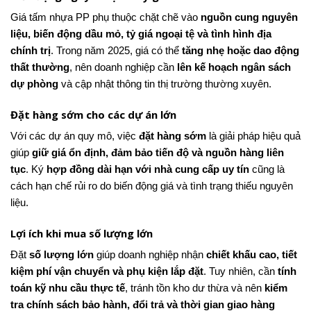
Giá tấm nhựa PP phụ thuộc chặt chẽ vào
nguồn cung nguyên
liệu, biến động dầu mỏ, tỷ giá ngoại tệ và tình hình địa
chính trị
. Trong năm 2025, giá có thể
tăng nhẹ hoặc dao động
thất thường
, nên doanh nghiệp cần
lên kế hoạch ngân sách
dự phòng
và cập nhật thông tin thị trường thường xuyên.
Đặt hàng sớm cho các dự án lớn
Với các dự án quy mô, việc
đặt hàng sớm
là giải pháp hiệu quả
giúp
giữ giá ổn định, đảm bảo tiến độ và nguồn hàng liên
tục
. Ký
hợp đồng dài hạn với nhà cung cấp uy tín
cũng là
cách hạn chế rủi ro do biến động giá và tình trạng thiếu nguyên
liệu.
Lợi ích khi mua số lượng lớn
Đặt
số lượng lớn
giúp doanh nghiệp nhận
chiết khấu cao, tiết
kiệm phí vận chuyển và phụ kiện lắp đặt
. Tuy nhiên, cần
tính
toán kỹ nhu cầu thực tế
, tránh tồn kho dư thừa và nên
kiểm
tra chính sách bảo hành, đổi trả và thời gian giao hàng