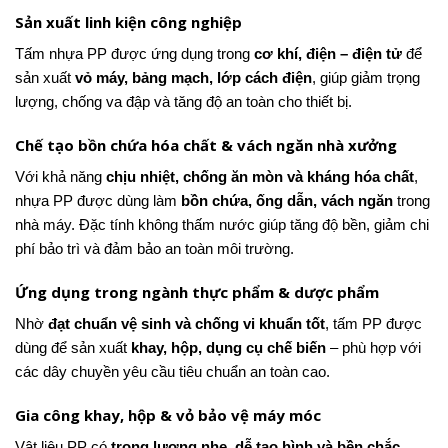
Sản xuất linh kiện công nghiệp
Tấm nhựa PP được ứng dụng trong
cơ khí, điện – điện tử
để
sản xuất
vỏ máy, bảng mạch, lớp cách điện
, giúp giảm trọng
lượng, chống va đập và tăng độ an toàn cho thiết bị.
Chế tạo bồn chứa hóa chất & vách ngăn nhà xưởng
Với khả năng
chịu nhiệt, chống ăn mòn và kháng hóa chất
,
nhựa PP được dùng làm
bồn chứa, ống dẫn, vách ngăn
trong
nhà máy. Đặc tính không thấm nước giúp tăng độ bền, giảm chi
phí bảo trì và đảm bảo an toàn môi trường.
Ứng dụng trong ngành thực phẩm & dược phẩm
Nhờ
đạt chuẩn vệ sinh và chống vi khuẩn tốt
, tấm PP được
dùng để sản xuất
khay, hộp, dụng cụ chế biến
– phù hợp với
các dây chuyền yêu cầu tiêu chuẩn an toàn cao.
Gia công khay, hộp & vỏ bảo vệ máy móc
Vật liệu PP có
trọng lượng nhẹ, dễ tạo hình và bền chắc
,