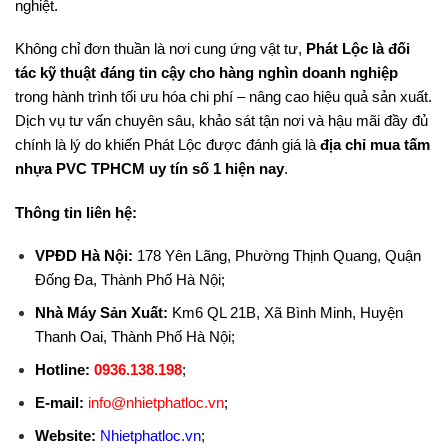
nghiệt.
Không chỉ đơn thuần là nơi cung ứng vật tư,
Phát Lộc là đối
tác kỹ thuật đáng tin cậy cho hàng nghìn doanh nghiệp
trong hành trình tối ưu hóa chi phí – nâng cao hiệu quả sản xuất.
Dịch vụ tư vấn chuyên sâu, khảo sát tận nơi và hậu mãi đầy đủ
chính là lý do khiến Phát Lộc được đánh giá là
địa chỉ mua tấm
nhựa PVC TPHCM uy tín số 1 hiện nay
.
Thông tin liên hệ:
VPĐD Hà Nội:
178 Yên Lãng, Phường Thịnh Quang, Quận
Đống Đa, Thành Phố Hà Nội;
Nhà Máy Sản Xuất:
Km6 QL 21B, Xã Bình Minh, Huyện
Thanh Oai, Thành Phố Hà Nội;
Hotline:
0936.138.198
;
E-mail:
info@nhietphatloc.vn
;
Website:
Nhietphatloc.vn
;