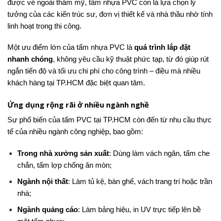
được vẻ ngoài thẩm mỹ, tấm nhựa PVC còn là lựa chọn lý
tưởng của các kiến trúc sư, đơn vị thiết kế và nhà thầu nhờ tính
linh hoạt trong thi công.
Một ưu điểm lớn của tấm nhựa PVC là
quá trình lắp đặt
nhanh chóng
, không yêu cầu kỹ thuật phức tạp, từ đó giúp rút
ngắn tiến độ và tối ưu chi phí cho công trình – điều mà nhiều
khách hàng tại TP.HCM đặc biệt quan tâm.
Ứng dụng rộng rãi ở nhiều ngành nghề
Sự phổ biến của tấm PVC tại TP.HCM còn đến từ nhu cầu thực
tế của nhiều ngành công nghiệp, bao gồm:
Trong nhà xưởng sản xuất
: Dùng làm vách ngăn, tấm che
chắn, tấm lợp chống ăn mòn;
Ngành nội thất
: Làm tủ kệ, bàn ghế, vách trang trí hoặc trần
nhà;
Ngành quảng cáo
: Làm bảng hiệu, in UV trực tiếp lên bề