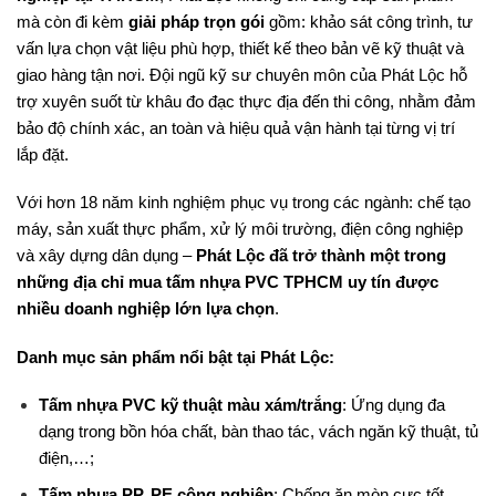
mà còn đi kèm
giải pháp trọn gói
gồm: khảo sát công trình, tư
vấn lựa chọn vật liệu phù hợp, thiết kế theo bản vẽ kỹ thuật và
giao hàng tận nơi. Đội ngũ kỹ sư chuyên môn của Phát Lộc hỗ
trợ xuyên suốt từ khâu đo đạc thực địa đến thi công, nhằm đảm
bảo độ chính xác, an toàn và hiệu quả vận hành tại từng vị trí
lắp đặt.
Với hơn 18 năm kinh nghiệm phục vụ trong các ngành: chế tạo
máy, sản xuất thực phẩm, xử lý môi trường, điện công nghiệp
và xây dựng dân dụng –
Phát Lộc đã trở thành một trong
những địa chỉ mua tấm nhựa PVC TPHCM uy tín được
nhiều doanh nghiệp lớn lựa chọn
.
Danh mục sản phẩm nổi bật tại Phát Lộc:
Tấm nhựa PVC kỹ thuật màu xám/trắng
: Ứng dụng đa
dạng trong bồn hóa chất, bàn thao tác, vách ngăn kỹ thuật, tủ
điện,…;
Tấm nhựa PP, PE công nghiệp
: Chống ăn mòn cực tốt,