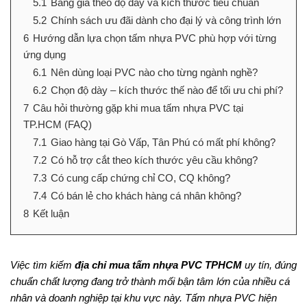
5.1
Bảng giá theo độ dày và kích thước tiêu chuẩn
5.2
Chính sách ưu đãi dành cho đại lý và công trình lớn
6
Hướng dẫn lựa chọn tấm nhựa PVC phù hợp với từng
ứng dụng
6.1
Nên dùng loại PVC nào cho từng ngành nghề?
6.2
Chọn độ dày – kích thước thế nào để tối ưu chi phí?
7
Câu hỏi thường gặp khi mua tấm nhựa PVC tại
TP.HCM (FAQ)
7.1
Giao hàng tại Gò Vấp, Tân Phú có mất phí không?
7.2
Có hỗ trợ cắt theo kích thước yêu cầu không?
7.3
Có cung cấp chứng chỉ CO, CQ không?
7.4
Có bán lẻ cho khách hàng cá nhân không?
8
Kết luận
Việc tìm kiếm
địa chỉ mua tấm nhựa PVC TPHCM
uy tín, đúng
chuẩn chất lượng đang trở thành mối bận tâm lớn của nhiều cá
nhân và doanh nghiệp tại khu vực này. Tấm nhựa PVC hiện