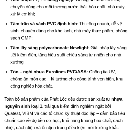
chuyên dùng cho môi trường nước thải, hóa chất, nhà máy
xử lý cơ khí;
Tấm trần và vách PVC định hình
: Thi công nhanh, dễ vệ
sinh, chuyên dùng cho kho lạnh, nhà máy thực phẩm, phòng
sạch GMP;
Tấm lấy sáng polycarbonate Newlight
: Giải pháp lấy sáng
tiết kiệm điện, tăng hiệu suất chiếu sáng tự nhiên cho nhà
xưởng;
Tôn – ngói nhựa Eurolines PVC/ASA
: Chống tia UV,
chống ăn mòn cao – lý tưởng cho công trình ven biển, khu
công nghiệp hóa chất.
Toàn bộ sản phẩm của Phát Lộc đều được sản xuất từ
nhựa
nguyên sinh loại 1
, trải qua kiểm định nghiêm ngặt bởi
Quatest, VIBM và các tổ chức kỹ thuật độc lập – đảm bảo tiêu
chuẩn cao về độ bền cơ học, khả năng kháng hóa chất, cách
nhiệt, cách điện và ổn định trong điều kiện môi trường khắc