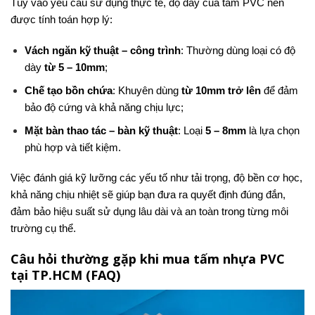
Tùy vào yêu cầu sử dụng thực tế, độ dày của tấm PVC nên
được tính toán hợp lý:
Vách ngăn kỹ thuật – công trình
: Thường dùng loại có độ
dày
từ 5 – 10mm
;
Chế tạo bồn chứa
: Khuyên dùng
từ 10mm trở lên
để đảm
bảo độ cứng và khả năng chịu lực;
Mặt bàn thao tác – bàn kỹ thuật
: Loại
5 – 8mm
là lựa chọn
phù hợp và tiết kiệm.
Việc đánh giá kỹ lưỡng các yếu tố như tải trọng, độ bền cơ học,
khả năng chịu nhiệt sẽ giúp bạn đưa ra quyết định đúng đắn,
đảm bảo hiệu suất sử dụng lâu dài và an toàn trong từng môi
trường cụ thể.
Câu hỏi thường gặp khi mua tấm nhựa PVC
tại TP.HCM (FAQ)