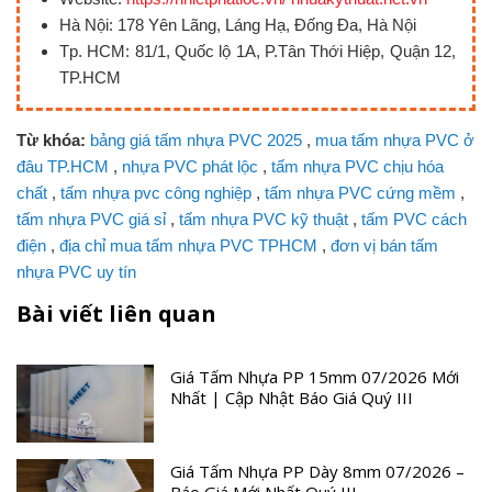
Hà Nội: 178 Yên Lãng, Láng Hạ, Đống Đa, Hà Nội
Tp. HCM: 81/1, Quốc lộ 1A, P.Tân Thới Hiệp, Quận 12,
TP.HCM
Từ khóa:
bảng giá tấm nhựa PVC 2025
,
mua tấm nhựa PVC ở
đâu TP.HCM
,
nhựa PVC phát lộc
,
tấm nhựa PVC chịu hóa
chất
,
tấm nhựa pvc công nghiệp
,
tấm nhựa PVC cứng mềm
,
tấm nhựa PVC giá sỉ
,
tấm nhựa PVC kỹ thuật
,
tấm PVC cách
điện
,
địa chỉ mua tấm nhựa PVC TPHCM
,
đơn vị bán tấm
nhựa PVC uy tín
Bài viết liên quan
Giá Tấm Nhựa PP 15mm 07/2026 Mới
Nhất | Cập Nhật Báo Giá Quý III
Giá Tấm Nhựa PP Dày 8mm 07/2026 –
Báo Giá Mới Nhất Quý III