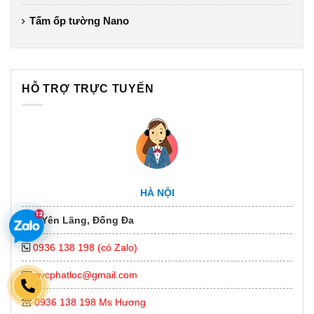
Tấm ốp tường Nano
HỖ TRỢ TRỰC TUYẾN
HÀ NỘI
178 Yên Lãng, Đống Đa
0936 138 198 (có Zalo)
pvcphatloc@gmail.com
0936 138 198 Ms Hương