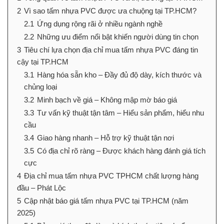
2
Vì sao tấm nhựa PVC được ưa chuộng tại TP.HCM?
2.1
Ứng dụng rộng rãi ở nhiều ngành nghề
2.2
Những ưu điểm nổi bật khiến người dùng tin chọn
3
Tiêu chí lựa chọn địa chỉ mua tấm nhựa PVC đáng tin
cậy tại TP.HCM
3.1
Hàng hóa sẵn kho – Đầy đủ độ dày, kích thước và
chủng loại
3.2
Minh bạch về giá – Không mập mờ báo giá
3.3
Tư vấn kỹ thuật tận tâm – Hiểu sản phẩm, hiểu nhu
cầu
3.4
Giao hàng nhanh – Hỗ trợ kỹ thuật tận nơi
3.5
Có địa chỉ rõ ràng – Được khách hàng đánh giá tích
cực
4
Địa chỉ mua tấm nhựa PVC TPHCM chất lượng hàng
đầu – Phát Lộc
5
Cập nhật báo giá tấm nhựa PVC tại TP.HCM (năm
2025)