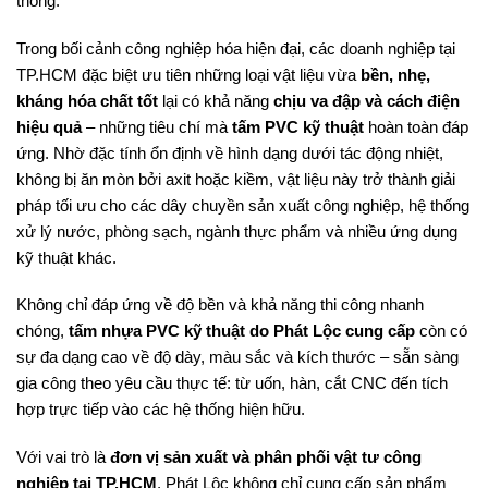
thống.
Trong bối cảnh công nghiệp hóa hiện đại, các doanh nghiệp tại
TP.HCM đặc biệt ưu tiên những loại vật liệu vừa
bền, nhẹ,
kháng hóa chất tốt
lại có khả năng
chịu va đập và cách điện
hiệu quả
– những tiêu chí mà
tấm PVC kỹ thuật
hoàn toàn đáp
ứng. Nhờ đặc tính ổn định về hình dạng dưới tác động nhiệt,
không bị ăn mòn bởi axit hoặc kiềm, vật liệu này trở thành giải
pháp tối ưu cho các dây chuyền sản xuất công nghiệp, hệ thống
xử lý nước, phòng sạch, ngành thực phẩm và nhiều ứng dụng
kỹ thuật khác.
Không chỉ đáp ứng về độ bền và khả năng thi công nhanh
chóng,
tấm nhựa PVC kỹ thuật do Phát Lộc cung cấp
còn có
sự đa dạng cao về độ dày, màu sắc và kích thước – sẵn sàng
gia công theo yêu cầu thực tế: từ uốn, hàn, cắt CNC đến tích
hợp trực tiếp vào các hệ thống hiện hữu.
Với vai trò là
đơn vị sản xuất và phân phối vật tư công
nghiệp tại TP.HCM
, Phát Lộc không chỉ cung cấp sản phẩm