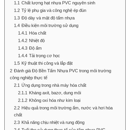
1.1
Chất lượng hạt nhựa PVC nguyên sinh
1.2
Tỷ lệ phụ gia và công nghệ ép đùn
1.3
Độ dày và mật độ tấm nhựa
1.4
Điều kiện môi trường sử dụng
1.4.1
Hóa chất
1.4.2
Nhiệt độ
1.4.3
Độ ẩm
1.4.4
Tải trọng cơ học
1.5
Kỹ thuật thi công và lắp đặt
2
Đánh giá Độ Bền Tấm Nhựa PVC trong môi trường
công nghiệp thực tế
2.1
Ứng dụng trong nhà máy hóa chất
2.1.1
Kháng axit, bazơ, dung môi
2.1.2
Không oxi hóa như kim loại
2.2
Hiệu quả trong môi trường ẩm, nước và hơi hóa
chất
2.3
Khả năng chịu nhiệt và rung động
2.4
Tuổi thọ sử dụng thực tế của tấm nhựa PVC