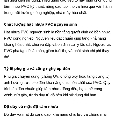
lẫn điều kiện sử dụng. Hiểu đúng các yếu tố này giúp chọn đúng
tấm nhựa PVC kỹ thuật, nâng cao tuổi thọ và hiệu quả vận hành
trong môi trường công nghiệp, nhà máy hóa chất.
Chất lượng hạt nhựa PVC nguyên sinh
Hạt nhựa PVC nguyên sinh là nền tảng quyết định độ bền nhựa
PVC công nghiệp. Nguyên liệu đạt chuẩn giúp tăng khả năng
kháng hóa chất, chịu va đập và ổn định cơ lý lâu dài. Ngược lại,
PVC pha tạp dễ lão hóa, giảm tuổi thọ và phát sinh chi phí thay
thế.
Tỷ lệ phụ gia và công nghệ ép đùn
Phụ gia chuyên dụng (chống UV, chống oxy hóa, tăng cứng…)
ảnh hưởng trực tiếp đến khả năng chịu hóa chất của PVC. Quy
trình ép đùn chuẩn giúp tấm nhựa đồng đều, hạn chế cong
vênh, nứt gãy, từ đó duy trì độ bền khi sử dụng dài hạn.
Độ dày và mật độ tấm nhựa
Độ dày và mật độ càng cao, khả năng chịu lực và chống mài