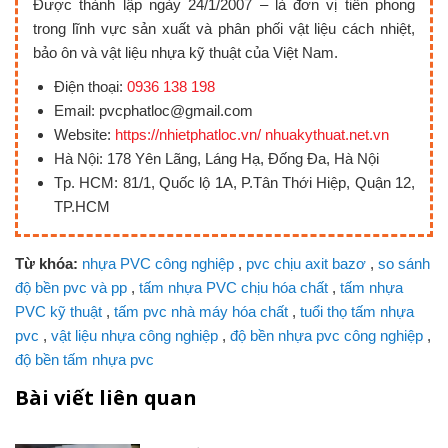
Được thành lập ngày 24/1/2007 – là đơn vị tiên phong
trong lĩnh vực sản xuất và phân phối vật liệu cách nhiệt,
bảo ôn và vật liệu nhựa kỹ thuật của Việt Nam.
Điện thoại:
0936 138 198
Email: pvcphatloc@gmail.com
Website:
https://nhietphatloc.vn/ nhuakythuat.net.vn
Hà Nội: 178 Yên Lãng, Láng Hạ, Đống Đa, Hà Nội
Tp. HCM: 81/1, Quốc lộ 1A, P.Tân Thới Hiệp, Quận 12,
TP.HCM
Từ khóa:
nhựa PVC công nghiệp
,
pvc chịu axit bazơ
,
so sánh
độ bền pvc và pp
,
tấm nhựa PVC chịu hóa chất
,
tấm nhựa
PVC kỹ thuật
,
tấm pvc nhà máy hóa chất
,
tuổi thọ tấm nhựa
pvc
,
vật liệu nhựa công nghiệp
,
độ bền nhựa pvc công nghiệp
,
độ bền tấm nhựa pvc
Bài viết liên quan