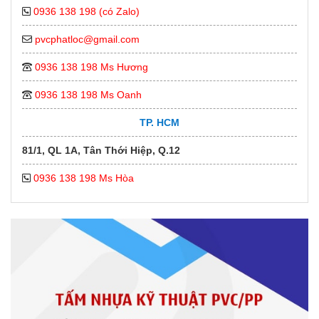
0936 138 198 (có Zalo)
pvcphatloc@gmail.com
0936 138 198 Ms Hương
0936 138 198 Ms Oanh
TP. HCM
81/1, QL 1A, Tân Thới Hiệp, Q.12
0936 138 198 Ms Hòa