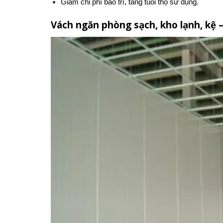
Giảm chi phí bảo trì, tăng tuổi thọ sử dụng.
Vách ngăn phòng sạch, kho lạnh, kệ –