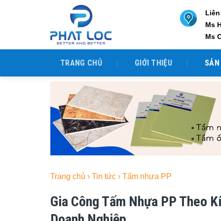
Skip
Liên
to
Ms 
content
Ms 
TRANG CHỦ
GIỚI THIỆU
SẢN
Trang chủ
›
Tin tức
›
Tấm nhựa PP
Gia Công Tấm Nhựa PP Theo Kí
Doanh Nghiệp