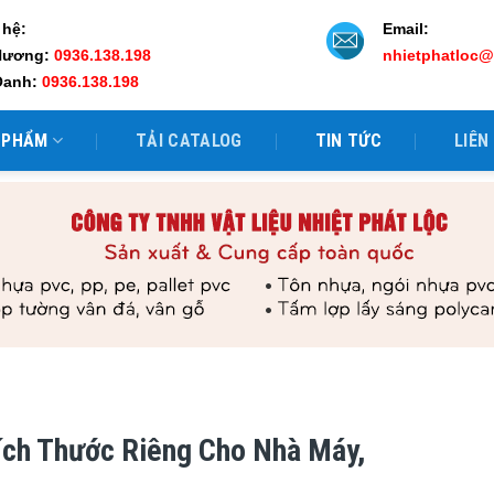
 hệ:
Email:
Hương:
0936.138.198
nhietphatloc
Oanh:
0936.138.198
 PHẨM
TẢI CATALOG
TIN TỨC
LIÊN
ch Thước Riêng Cho Nhà Máy,