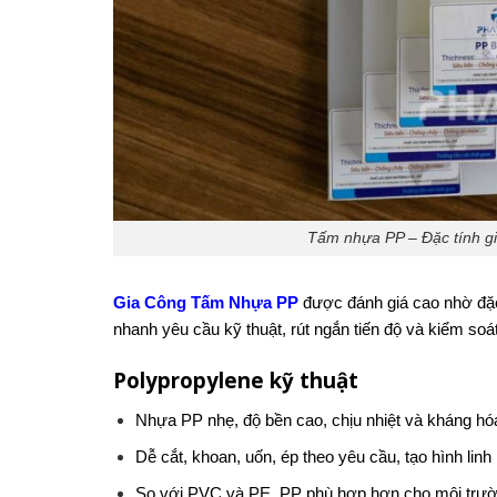
Tấm nhựa PP – Đặc tính gi
Gia Công Tấm Nhựa PP
được đánh giá cao nhờ đặc 
nhanh yêu cầu kỹ thuật, rút ngắn tiến độ và kiểm soát
Polypropylene kỹ thuật
Nhựa PP nhẹ, độ bền cao, chịu nhiệt và kháng hóa
Dễ cắt, khoan, uốn, ép theo yêu cầu, tạo hình linh 
So với PVC và PE, PP phù hợp hơn cho môi trườn