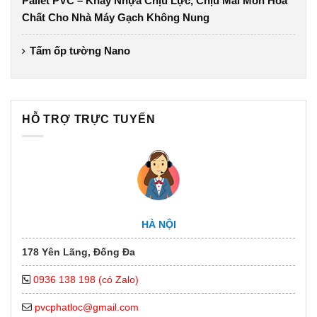
Pallet PVC – Khay Nhựa Chịu Lực, Chịu Mài Mòn Hóa
Chất Cho Nhà Máy Gạch Không Nung
Tấm ốp tường Nano
HỖ TRỢ TRỰC TUYẾN
HÀ NỘI
178 Yên Lãng, Đống Đa
0936 138 198 (có Zalo)
pvcphatloc@gmail.com