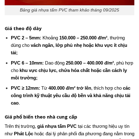
Bảng giá nhựa tấm PVC tham khảo tháng 09/2025
Giá theo độ dày
PVC 2 – 5mm:
Khoảng
150.000 – 250.000 đ/m²
, thường
dùng cho
vách ngăn, lớp phủ nhẹ hoặc khu vực ít chịu
tải;
PVC 6 – 10mm:
Dao động
250.000 – 400.000 đ/m²
, phù hợp
cho
khu vực chịu lực, chứa hóa chất hoặc cần cách ly
môi trường;
PVC ≥ 12mm:
Từ
400.000 đ/m² trở lên
, thích hợp cho
các
công trình kỹ thuật yêu cầu độ bền và khả năng chịu tải
cao
.
Giá phổ biến theo nhà cung cấp
Trên thị trường,
giá nhựa tấm PVC
tại các thương hiệu uy tín
như
Phát Lộc
hoặc đại lý phân phối địa phương đang nằm trong