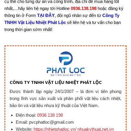
cụ thể cho từng dự án và công trình, địa chỉ để mua hàng tốt
nhất,…hãy liên hệ ngay tới Hotline
0936.138.198
hoặc đăng ký
thông tin ở Form
TẠI ĐÂY
, đội ngũ nhân sự đến từ
Công Ty
TNHH Vật Liệu Nhiệt Phát Lộc
sẽ liên hệ và tư vấn cho bạn
trong thời gian sớm nhất!
CÔNG TY TNHH VẬT LIỆU NHIỆT PHÁT LỘC
Được thành lập ngày 24/1/2007 – là đơn vị tiên phong
trong lĩnh vực sản xuất và phân phối vật liệu cách nhiệt,
bảo ôn và vật liệu nhựa kỹ thuật của Việt Nam.
Điện thoại:
0936 138 198
Email: pvcphatloc@gmail.com
Website:
https://nhietphatloc.vn/ nhuakythuat.net.vn