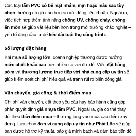
Các loại
tấm PVC có bề mặt nhám, mịn hoặc màu sắc tùy
chọn
thường có giá cao hơn so với dòng tiêu chuẩn. Ngoài ra,
việc tích hợp thêm tính năng
chống UV, chống cháy, chống
ăn mòn
sẽ giúp vật liệu bền hơn trong môi trường khắc nghiệt –
yếu tố đáng đầu tư để
kéo dài tuổi thọ công trình
.
Số lượng đặt hàng
Khi mua
số lượng lớn
, doanh nghiệp thường được hưởng
mức chiết khấu cao
hơn nhiều so với đơn lẻ. Việc
đặt hàng
sớm
và
thương lượng trực tiếp với nhà cung cấp uy tín
sẽ
giúp kiểm soát chi phí hiệu quả và tránh rủi ro biến động giá.
Vận chuyển, gia công & thời điểm mua
Chi phí vận chuyển, cắt theo yêu cầu hay bảo hành cũng góp
phần quyết định
giá nhựa tấm PVC
. Ngoài ra, giá có thể thay
đổi theo
thời điểm mua
– thường tăng vào mùa cao điểm xây
dựng. Lựa chọn
đơn vị cung cấp uy tín như Phát Lộc
sẽ giúp
bạn được hỗ trợ kỹ thuật, báo giá minh bạch và đảm bảo tiến độ