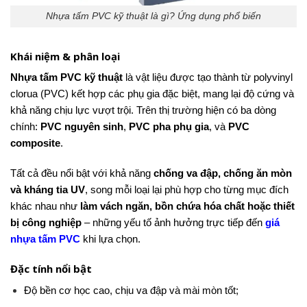
Nhựa tấm PVC kỹ thuật là gì? Ứng dụng phổ biến
Khái niệm & phân loại
Nhựa tấm PVC kỹ thuật
là vật liệu được tạo thành từ polyvinyl
clorua (PVC) kết hợp các phụ gia đặc biệt, mang lại độ cứng và
khả năng chịu lực vượt trội. Trên thị trường hiện có ba dòng
chính:
PVC nguyên sinh
,
PVC pha phụ gia
, và
PVC
composite
.
Tất cả đều nổi bật với khả năng
chống va đập, chống ăn mòn
và kháng tia UV
, song mỗi loại lại phù hợp cho từng mục đích
khác nhau như
làm vách ngăn, bồn chứa hóa chất hoặc thiết
bị công nghiệp
– những yếu tố ảnh hưởng trực tiếp đến
giá
nhựa tấm PVC
khi lựa chọn.
Đặc tính nổi bật
Độ bền cơ học cao, chịu va đập và mài mòn tốt;