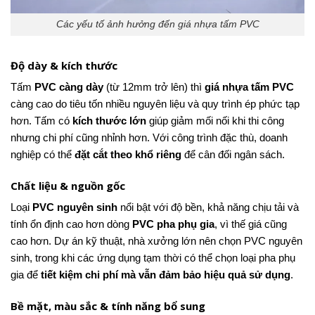
Các yếu tố ảnh hưởng đến giá nhựa tấm PVC
Độ dày & kích thước
Tấm
PVC càng dày
(từ 12mm trở lên) thì
giá nhựa tấm PVC
càng cao do tiêu tốn nhiều nguyên liệu và quy trình ép phức tạp
hơn. Tấm có
kích thước lớn
giúp giảm mối nối khi thi công
nhưng chi phí cũng nhỉnh hơn. Với công trình đặc thù, doanh
nghiệp có thể
đặt cắt theo khổ riêng
để cân đối ngân sách.
Chất liệu & nguồn gốc
Loại
PVC nguyên sinh
nổi bật với độ bền, khả năng chịu tải và
tính ổn định cao hơn dòng
PVC pha phụ gia
, vì thế giá cũng
cao hơn. Dự án kỹ thuật, nhà xưởng lớn nên chọn PVC nguyên
sinh, trong khi các ứng dụng tạm thời có thể chọn loại pha phụ
gia để
tiết kiệm chi phí mà vẫn đảm bảo hiệu quả sử dụng
.
Bề mặt, màu sắc & tính năng bổ sung