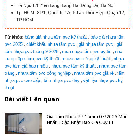
Hà Nội: 178 Yên Lãng, Láng Hạ, Đống Đa, Hà Nội
Tp. HCM: 81/1, Quốc lộ 1A, P.Tân Thới Hiệp, Quận 12,
TP.HCM
Từ khóa:
bảng giá nhựa tấm pvc kỹ thuật
,
báo giá nhựa tấm
pvc 2025
,
chiết khấu nhựa tấm pvc
,
giá nhựa tấm pvc
,
giá
tấm nhựa pvc tháng 9 2025
,
mua nhựa tấm pvc uy tín
,
nhà
cung cấp nhựa pvc kỹ thuật
,
nhựa pvc cứng kỹ thuật
,
nhựa
pvc tấm giá bao nhiêu
,
nhựa pvc tấm kỹ thuật
,
nhựa pvc tấm
trắng
,
nhựa tấm pvc công nghiệp
,
nhựa tấm pvc giá rẻ
,
tấm
nhựa pvc cao cấp
,
tấm nhựa pvc dày
,
vật liệu nhựa pvc kỹ
thuật
Bài viết liên quan
Giá Tấm Nhựa PP 15mm 07/2026 Mới
Nhất | Cập Nhật Báo Giá Quý III