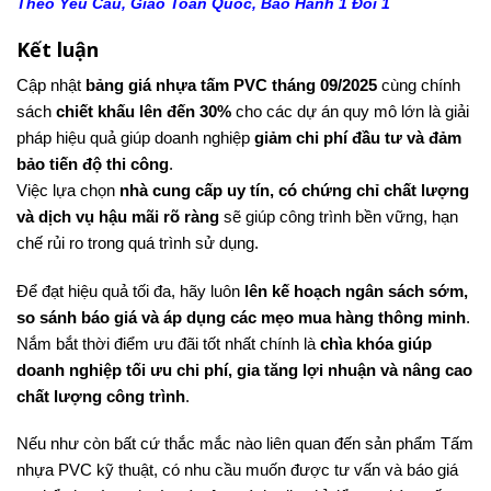
Theo Yêu Cầu, Giao Toàn Quốc, Bảo Hành 1 Đổi 1
Kết luận
Cập nhật
bảng giá nhựa tấm PVC tháng 09/2025
cùng chính
sách
chiết khấu lên đến 30%
cho các dự án quy mô lớn là giải
pháp hiệu quả giúp doanh nghiệp
giảm chi phí đầu tư và đảm
bảo tiến độ thi công
.
Việc lựa chọn
nhà cung cấp uy tín, có chứng chỉ chất lượng
và dịch vụ hậu mãi rõ ràng
sẽ giúp công trình bền vững, hạn
chế rủi ro trong quá trình sử dụng.
Để đạt hiệu quả tối đa, hãy luôn
lên kế hoạch ngân sách sớm,
so sánh báo giá và áp dụng các mẹo mua hàng thông minh
.
Nắm bắt thời điểm ưu đãi tốt nhất chính là
chìa khóa giúp
doanh nghiệp tối ưu chi phí, gia tăng lợi nhuận và nâng cao
chất lượng công trình
.
Nếu như còn bất cứ thắc mắc nào liên quan đến sản phẩm Tấm
nhựa PVC kỹ thuật, có nhu cầu muốn được tư vấn và báo giá