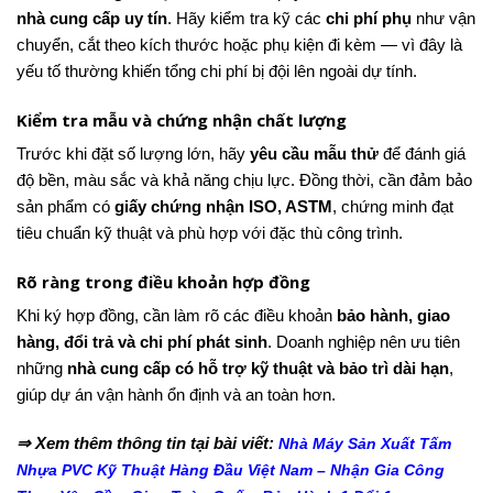
nhà cung cấp uy tín
. Hãy kiểm tra kỹ các
chi phí phụ
như vận
chuyển, cắt theo kích thước hoặc phụ kiện đi kèm — vì đây là
yếu tố thường khiến tổng chi phí bị đội lên ngoài dự tính.
Kiểm tra mẫu và chứng nhận chất lượng
Trước khi đặt số lượng lớn, hãy
yêu cầu mẫu thử
để đánh giá
độ bền, màu sắc và khả năng chịu lực. Đồng thời, cần đảm bảo
sản phẩm có
giấy chứng nhận ISO, ASTM
, chứng minh đạt
tiêu chuẩn kỹ thuật và phù hợp với đặc thù công trình.
Rõ ràng trong điều khoản hợp đồng
Khi ký hợp đồng, cần làm rõ các điều khoản
bảo hành, giao
hàng, đổi trả và chi phí phát sinh
. Doanh nghiệp nên ưu tiên
những
nhà cung cấp có hỗ trợ kỹ thuật và bảo trì dài hạn
,
giúp dự án vận hành ổn định và an toàn hơn.
⇒ Xem thêm thông tin tại bài viết:
Nhà Máy Sản Xuất Tấm
Nhựa PVC Kỹ Thuật Hàng Đầu Việt Nam – Nhận Gia Công