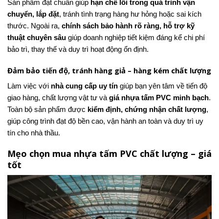
Sản phẩm đạt chuẩn giúp
hạn chế lỗi trong quá trình vận
chuyển, lắp đặt
, tránh tình trạng hàng hư hỏng hoặc sai kích
thước. Ngoài ra,
chính sách bảo hành rõ ràng, hỗ trợ kỹ
thuật chuyên sâu
giúp doanh nghiệp tiết kiệm đáng kể chi phí
bảo trì, thay thế và duy trì hoạt động ổn định.
Đảm bảo tiến độ, tránh hàng giả – hàng kém chất lượng
Làm việc với
nhà cung cấp uy tín
giúp bạn yên tâm về tiến độ
giao hàng, chất lượng vật tư và
giá nhựa tấm PVC minh bạch
.
Toàn bộ sản phẩm được
kiểm định, chứng nhận chất lượng
,
giúp công trình đạt độ bền cao, vận hành an toàn và duy trì uy
tín cho nhà thầu.
Mẹo chọn mua nhựa tấm PVC chất lượng – giá
tốt