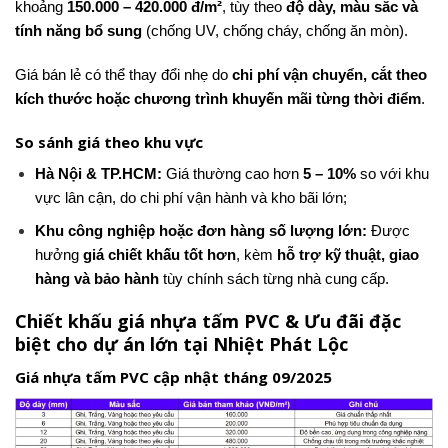
khoảng
150.000 – 420.000 đ/m²
, tùy theo
độ dày, màu sắc và
tính năng bổ sung
(chống UV, chống cháy, chống ăn mòn).
Giá bán lẻ có thể thay đổi nhẹ do
chi phí vận chuyển, cắt theo
kích thước hoặc chương trình khuyến mãi từng thời điểm
.
So sánh giá theo khu vực
Hà Nội & TP.HCM:
Giá thường cao hơn
5 – 10%
so với khu
vực lân cận, do chi phí vận hành và kho bãi lớn;
Khu công nghiệp hoặc đơn hàng số lượng lớn:
Được
hưởng
giá chiết khấu tốt hơn
, kèm
hỗ trợ kỹ thuật, giao
hàng và bảo hành
tùy chính sách từng nhà cung cấp.
Chiết khấu giá nhựa tấm PVC & Ưu đãi đặc
biệt cho dự án lớn tại Nhiệt Phát Lộc
Giá nhựa tấm PVC cập nhật tháng 09/2025