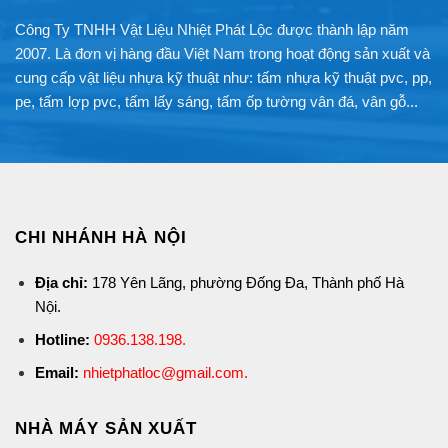
Công Ty TNHH Vật Liệu Nhiệt Phát Lộc được thành lập năm
2007. Là đơn vị hàng đầu Việt Nam trong hoạt động sản xuất và
cung cấp vật liệu nhựa kỹ thuật như: tấm nhựa kỹ thuật pvc, pp,
pe, tấm lợp pvc, tấm lấy sáng, tấm ốp tường vân đá, vân gỗ...
CHI NHÁNH HÀ NỘI
Địa chỉ:
178 Yên Lãng, phường Đống Đa, Thành phố Hà
Nội.
Hotline:
0936.138.198
.
Email:
nhietphatloc@gmail.com.
NHÀ MÁY SẢN XUẤT