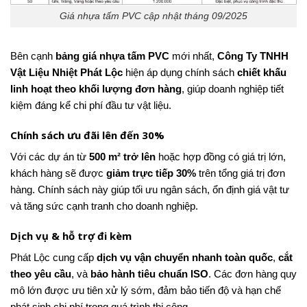
Giá nhựa tấm PVC cập nhật tháng 09/2025
Bên cạnh
bảng giá nhựa tấm PVC
mới nhất,
Công Ty TNHH
Vật Liệu Nhiệt Phát Lộc
hiện áp dụng chính sách
chiết khấu
linh hoạt theo khối lượng đơn hàng
, giúp doanh nghiệp tiết
kiệm đáng kể chi phí đầu tư vật liệu.
Chính sách ưu đãi lên đến 30%
Với các dự án từ
500 m² trở lên
hoặc hợp đồng có giá trị lớn,
khách hàng sẽ được
giảm trực tiếp 30%
trên tổng giá trị đơn
hàng. Chính sách này giúp tối ưu ngân sách, ổn định giá vật tư
và tăng sức cạnh tranh cho doanh nghiệp.
Dịch vụ & hỗ trợ đi kèm
Phát Lộc cung cấp
dịch vụ vận chuyển nhanh toàn quốc
,
cắt
theo yêu cầu
, và
bảo hành tiêu chuẩn ISO
. Các đơn hàng quy
mô lớn được ưu tiên xử lý sớm, đảm bảo tiến độ và hạn chế
phát sinh chi phí trong quá trình thi công.