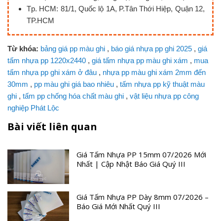
Tp. HCM: 81/1, Quốc lộ 1A, P.Tân Thới Hiệp, Quận 12,
TP.HCM
Từ khóa:
bảng giá pp màu ghi
,
báo giá nhựa pp ghi 2025
,
giá
tấm nhựa pp 1220x2440
,
giá tấm nhựa pp màu ghi xám
,
mua
tấm nhựa pp ghi xám ở đâu
,
nhựa pp màu ghi xám 2mm đến
30mm
,
pp màu ghi giá bao nhiêu
,
tấm nhựa pp kỹ thuật màu
ghi
,
tấm pp chống hóa chất màu ghi
,
vật liệu nhựa pp công
nghiệp Phát Lộc
Bài viết liên quan
Giá Tấm Nhựa PP 15mm 07/2026 Mới
Nhất | Cập Nhật Báo Giá Quý III
Giá Tấm Nhựa PP Dày 8mm 07/2026 –
Báo Giá Mới Nhất Quý III