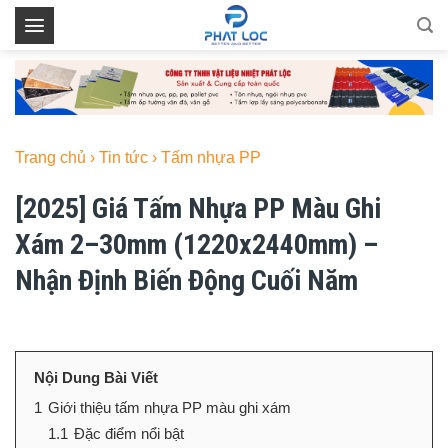
Skip
to
content
Trang chủ
›
Tin tức
›
Tấm nhựa PP
[2025] Giá Tấm Nhựa PP Màu Ghi
Xám 2–30mm (1220x2440mm) –
Nhận Định Biến Động Cuối Năm
Nội Dung Bài Viết
1
Giới thiệu tấm nhựa PP màu ghi xám
1.1
Đặc điểm nổi bật