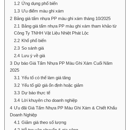
1.2
Ứng dụng phổ biến
1.3
Ưu điểm màu ghi xám
2
Bảng giá tấm nhựa PP màu ghi xám tháng 10/2025
2.1
Bảng giá tấm nhựa PP màu ghi xám tham khảo từ
Công Ty TNHH Vật Liệu Nhiệt Phát Lộc
2.2
Khổ phổ biến
2.3
So sánh giá
2.4
Lưu ý về giá
3
Dự báo Giá Tấm Nhựa PP Màu Ghi Xám Cuối Năm
2025
3.1
Yếu tố có thể làm giá tăng
3.2
Yếu tố giữ giá ổn định hoặc giảm
3.3
Dự báo thực tế
3.4
Lời khuyên cho doanh nghiệp
4
Ưu đãi Giá Tấm Nhựa PP Màu Ghi Xám & Chiết Khấu
Doanh Nghiệp
4.1
Giảm giá theo số lượng
4.2
Hỗ trợ vận chuyển & gia công