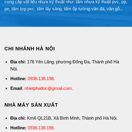
cung cấp vật liệu nhựa kỹ thuật như: tấm nhựa kỹ thuật pvc, pp,
pe, tấm lợp pvc, tấm lấy sáng, tấm ốp tường vân đá, vân gỗ...
CHI NHÁNH HÀ NỘI
Địa chỉ:
178 Yên Lãng, phường Đống Đa, Thành phố Hà
Nội.
Hotline:
0936.138.198
.
Email:
nhietphatloc@gmail.com.
NHÀ MÁY SẢN XUẤT
Địa chỉ:
Km6 QL21B, Xã Bình Minh, Thành phố Hà Nội.
Hotline:
0936.138.198
.