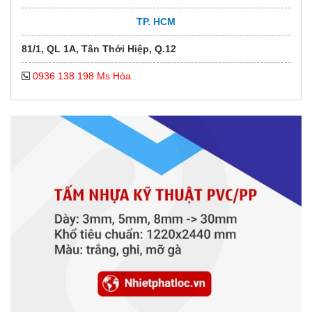
TP. HCM
81/1, QL 1A, Tân Thới Hiệp, Q.12
0936 138 198 Ms Hòa