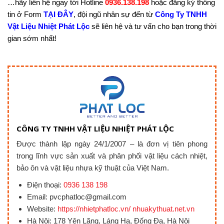
…hãy liên hệ ngay tới Hotline
0936.138.198
hoặc đăng ký thông
tin ở Form
TẠI ĐÂY
, đội ngũ nhân sự đến từ
Công Ty TNHH
Vật Liệu Nhiệt Phát Lộc
sẽ liên hệ và tư vấn cho bạn trong thời
gian sớm nhất!
CÔNG TY TNHH VẬT LIỆU NHIỆT PHÁT LỘC
Được thành lập ngày 24/1/2007 – là đơn vị tiên phong
trong lĩnh vực sản xuất và phân phối vật liệu cách nhiệt,
bảo ôn và vật liệu nhựa kỹ thuật của Việt Nam.
Điện thoại:
0936 138 198
Email: pvcphatloc@gmail.com
Website:
https://nhietphatloc.vn/ nhuakythuat.net.vn
Hà Nội: 178 Yên Lãng, Láng Hạ, Đống Đa, Hà Nội