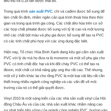
tiêu thụ và 0,18 tấn được thải bỏ.
Trong quá trình
sản xuất PVC
, chì và cađimi được bổ sung để
làm chất ổn định, nhằm ngăn cản quá trình thoái hóa theo thời
gian và trong quá trình gia công. Các chất dẻo hóa trên cơ sở
các hợp chất phtalat được bổ sung với tỷ lệ cao và một lượng
nhỏ các chất bột màu và phụ gia được bổ sung để tạo ra PVC
có các tính chất phù hợp với các ứng dụng đặc biệt.
Hiện nay, Tổ chức Hòa Bình Xanh đang kêu gọi cấm sản xuất
PVC với lý do mà họ đưa ra là monome và một số phụ gia cho
PVC có tính chất độc hại và khi đốt cháy PVC có thể tạo ra
đioxin, một chất có khả năng gây ung thư rất cao. Thế nhưng,
một số ý kiến khác lại cho rằng PVC là một loại vật liệu rất cần
thiết trong nhiều ngành công nghiệp và các vấn đề về môi
trường của nó có thể giải quyết được.
Vinyl 2010 là một sáng kiến của các nhà sản xuất vinyl của Hội
đồng Châu Âu và của các nhà sản xuất khác nhằm nâng cao
sự phát triển bền vững của ngành công nghiệp PVC, hướng vào