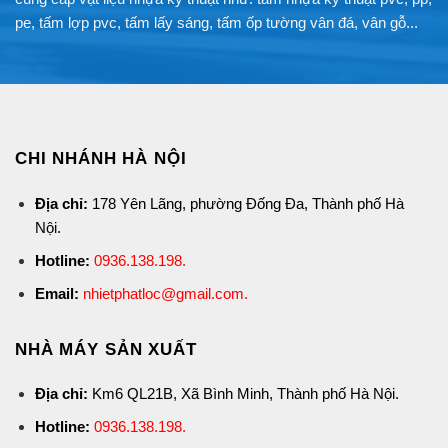
pe, tấm lợp pvc, tấm lấy sáng, tấm ốp tường vân đá, vân gỗ...
CHI NHÁNH HÀ NỘI
Địa chỉ:
178 Yên Lãng, phường Đống Đa, Thành phố Hà
Nội.
Hotline:
0936.138.198
.
Email:
nhietphatloc@gmail.com.
NHÀ MÁY SẢN XUẤT
Địa chỉ:
Km6 QL21B, Xã Bình Minh, Thành phố Hà Nội.
Hotline:
0936.138.198
.