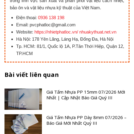
trong lĩnh vực sản xuất và phân phối vật liệu cách nhiệt,
bảo ôn và vật liệu nhựa kỹ thuật của Việt Nam.
Điện thoại:
0936 138 198
Email: pvcphatloc@gmail.com
Website:
https://nhietphatloc.vn/ nhuakythuat.net.vn
Hà Nội: 178 Yên Lãng, Láng Hạ, Đống Đa, Hà Nội
Tp. HCM: 81/1, Quốc lộ 1A, P.Tân Thới Hiệp, Quận 12,
TP.HCM
Bài viết liên quan
Giá Tấm Nhựa PP 15mm 07/2026 Mới
Nhất | Cập Nhật Báo Giá Quý III
Giá Tấm Nhựa PP Dày 8mm 07/2026 –
Báo Giá Mới Nhất Quý III