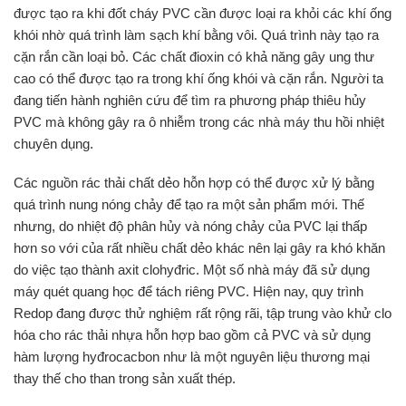
được tạo ra khi đốt cháy PVC cần được loại ra khỏi các khí ống
khói nhờ quá trình làm sạch khí bằng vôi. Quá trình này tạo ra
cặn rắn cần loại bỏ. Các chất đioxin có khả năng gây ung thư
cao có thể được tạo ra trong khí ống khói và cặn rắn. Người ta
đang tiến hành nghiên cứu để tìm ra phương pháp thiêu hủy
PVC mà không gây ra ô nhiễm trong các nhà máy thu hồi nhiệt
chuyên dụng.
Các nguồn rác thải chất dẻo hỗn hợp có thể được xử lý bằng
quá trình nung nóng chảy để tạo ra một sản phẩm mới. Thế
nhưng, do nhiệt độ phân hủy và nóng chảy của PVC lại thấp
hơn so với của rất nhiều chất dẻo khác nên lại gây ra khó khăn
do việc tạo thành axit clohyđric. Một số nhà máy đã sử dụng
máy quét quang học để tách riêng PVC. Hiện nay, quy trình
Redop đang được thử nghiệm rất rộng rãi, tập trung vào khử clo
hóa cho rác thải nhựa hỗn hợp bao gồm cả PVC và sử dụng
hàm lượng hyđrocacbon như là một nguyên liệu thương mại
thay thế cho than trong sản xuất thép.