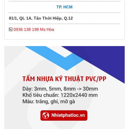
TP. HCM
81/1, QL 1A, Tân Thới Hiệp, Q.12
0936 138 198 Ms Hòa