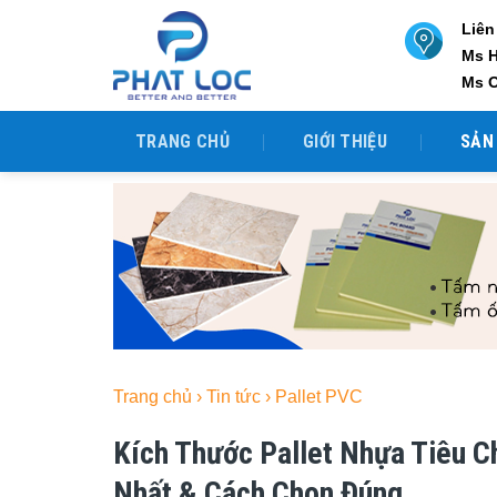
Skip
Liên
to
Ms 
content
Ms 
TRANG CHỦ
GIỚI THIỆU
SẢN
Trang chủ
›
Tin tức
›
Pallet PVC
Kích Thước Pallet Nhựa Tiêu C
Nhất & Cách Chọn Đúng