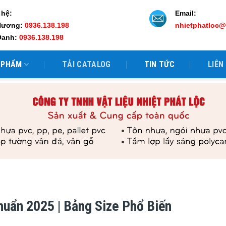
 hệ:
Email:
Hương:
0936.138.198
nhietphatloc
Oanh:
0936.138.198
 PHẨM
TẢI CATALOG
TIN TỨC
LIÊN
huẩn 2025 | Bảng Size Phổ Biến