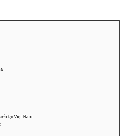
ựa
biến tại Việt Nam
C