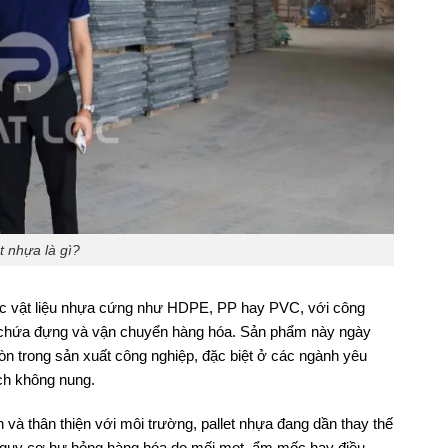
t nhựa là gì?
các vật liệu nhựa cứng như HDPE, PP hay PVC, với công
, chứa đựng và vận chuyển hàng hóa. Sản phẩm này ngày
òn trong sản xuất công nghiệp, đặc biệt ở các ngành yêu
ch không nung.
 và thân thiện với môi trường, pallet nhựa đang dần thay thế
ểu nguy cơ hư hỏng hàng hóa do mối mọt, ẩm mốc hay điều