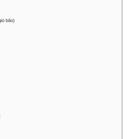
ió bão)
ế