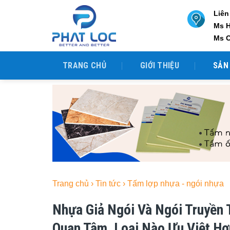
Skip
Liên
to
Ms 
content
Ms 
TRANG CHỦ
GIỚI THIỆU
SẢN
Trang chủ
›
Tin tức
›
Tấm lợp nhựa - ngói nhựa
Nhựa Giả Ngói Và Ngói Truyền 
Quan Tâm, Loại Nào Ưu Việt H