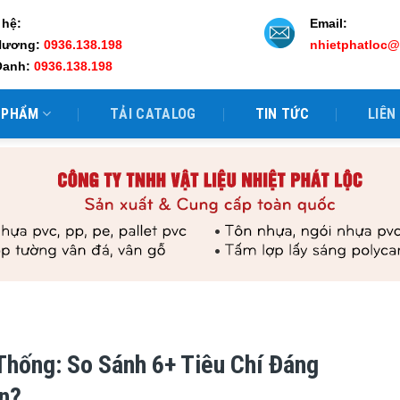
 hệ:
Email:
Hương:
0936.138.198
nhietphatloc
Oanh:
0936.138.198
 PHẨM
TẢI CATALOG
TIN TỨC
LIÊN
Thống: So Sánh 6+ Tiêu Chí Đáng
ơn?