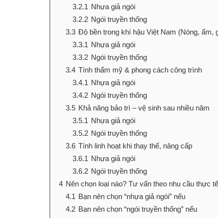
3.2.1
Nhựa giả ngói
3.2.2
Ngói truyền thống
3.3
Độ bền trong khí hậu Việt Nam (Nóng, ẩm, g
3.3.1
Nhựa giả ngói
3.3.2
Ngói truyền thống
3.4
Tính thẩm mỹ & phong cách công trình
3.4.1
Nhựa giả ngói
3.4.2
Ngói truyền thống
3.5
Khả năng bảo trì – vệ sinh sau nhiều năm
3.5.1
Nhựa giả ngói
3.5.2
Ngói truyền thống
3.6
Tính linh hoạt khi thay thế, nâng cấp
3.6.1
Nhựa giả ngói
3.6.2
Ngói truyền thống
4
Nên chọn loại nào? Tư vấn theo nhu cầu thực t
4.1
Bạn nên chọn “nhựa giả ngói” nếu
4.2
Bạn nên chọn “ngói truyền thống” nếu