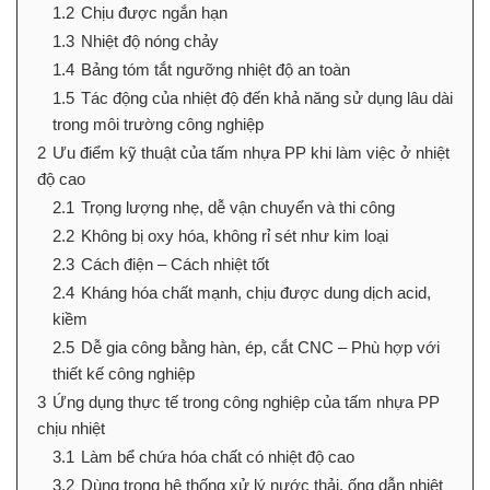
1.2
Chịu được ngắn hạn
1.3
Nhiệt độ nóng chảy
1.4
Bảng tóm tắt ngưỡng nhiệt độ an toàn
1.5
Tác động của nhiệt độ đến khả năng sử dụng lâu dài
trong môi trường công nghiệp
2
Ưu điểm kỹ thuật của tấm nhựa PP khi làm việc ở nhiệt
độ cao
2.1
Trọng lượng nhẹ, dễ vận chuyển và thi công
2.2
Không bị oxy hóa, không rỉ sét như kim loại
2.3
Cách điện – Cách nhiệt tốt
2.4
Kháng hóa chất mạnh, chịu được dung dịch acid,
kiềm
2.5
Dễ gia công bằng hàn, ép, cắt CNC – Phù hợp với
thiết kế công nghiệp
3
Ứng dụng thực tế trong công nghiệp của tấm nhựa PP
chịu nhiệt
3.1
Làm bể chứa hóa chất có nhiệt độ cao
3.2
Dùng trong hệ thống xử lý nước thải, ống dẫn nhiệt