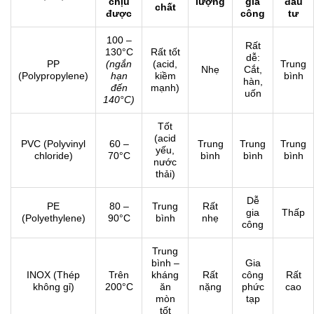
chịu
lượng
gia
đầu
chất
được
công
tư
100 –
Rất
130°C
Rất tốt
dễ:
PP
(ngắn
(acid,
Trung
Nhẹ
Cắt,
(Polypropylene)
hạn
kiềm
bình
hàn,
đến
mạnh)
uốn
140°C)
Tốt
(acid
PVC (Polyvinyl
60 –
Trung
Trung
Trung
yếu,
chloride)
70°C
bình
bình
bình
nước
thải)
Dễ
PE
80 –
Trung
Rất
gia
Thấp
(Polyethylene)
90°C
bình
nhẹ
công
Trung
bình –
Gia
INOX (Thép
Trên
kháng
Rất
công
Rất
không gỉ)
200°C
ăn
nặng
phức
cao
mòn
tạp
tốt