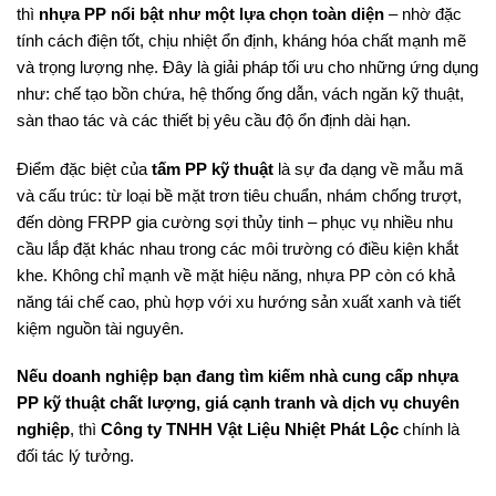
thì
nhựa PP nổi bật như một lựa chọn toàn diện
– nhờ đặc
tính cách điện tốt, chịu nhiệt ổn định, kháng hóa chất mạnh mẽ
và trọng lượng nhẹ. Đây là giải pháp tối ưu cho những ứng dụng
như: chế tạo bồn chứa, hệ thống ống dẫn, vách ngăn kỹ thuật,
sàn thao tác và các thiết bị yêu cầu độ ổn định dài hạn.
Điểm đặc biệt của
tấm PP kỹ thuật
là sự đa dạng về mẫu mã
và cấu trúc: từ loại bề mặt trơn tiêu chuẩn, nhám chống trượt,
đến dòng FRPP gia cường sợi thủy tinh – phục vụ nhiều nhu
cầu lắp đặt khác nhau trong các môi trường có điều kiện khắt
khe. Không chỉ mạnh về mặt hiệu năng, nhựa PP còn có khả
năng tái chế cao, phù hợp với xu hướng sản xuất xanh và tiết
kiệm nguồn tài nguyên.
Nếu doanh nghiệp bạn đang tìm kiếm nhà cung cấp nhựa
PP kỹ thuật chất lượng, giá cạnh tranh và dịch vụ chuyên
nghiệp
, thì
Công ty TNHH Vật Liệu Nhiệt Phát Lộc
chính là
đối tác lý tưởng.