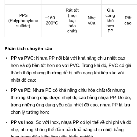
Rất tốt
Gia
PPS
(mọi
công
~160 –
Nhẹ
Rất
(Polyphenylene
loại
khó
200°C
vừa
cao
sulfide)
hóa
hơn
chất)
PP
Phân tích chuyên sâu
PP vs PVC
: Nhựa PP nổi bật với khả năng chịu nhiệt cao
hơn và độ bền tốt hơn so với PVC. Trong khi đó, PVC có giá
thành thấp nhưng thường dễ bị biến dạng khi tiếp xúc với
nhiệt độ cao;
PP vs PE
: Nhựa PE có khả năng chịu hóa chất tốt nhưng
thường không chịu được nhiệt độ cao bằng nhựa PP. Do đó,
trong những ứng dụng yêu cầu nhiệt độ cao, nhựa PP là lựa
chọn lý tưởng hơn;
PP vs Inox
: So với Inox, nhựa PP có lợi thế về chi phí và độ
nhẹ, nhưng không thể đảm bảo khả năng chịu nhiệt bằng
Inox trong điều kiện làm việc khắc nghiệt;