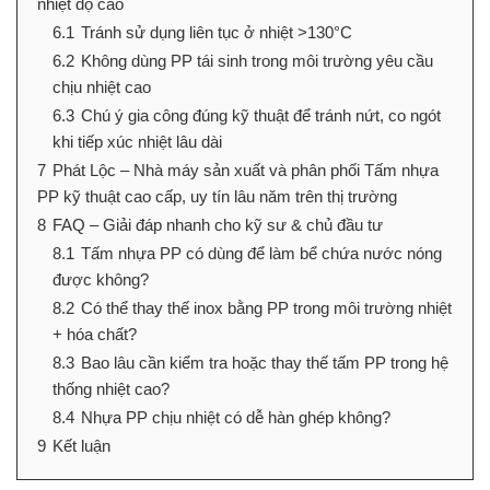
nhiệt độ cao
6.1
Tránh sử dụng liên tục ở nhiệt >130°C
6.2
Không dùng PP tái sinh trong môi trường yêu cầu
chịu nhiệt cao
6.3
Chú ý gia công đúng kỹ thuật để tránh nứt, co ngót
khi tiếp xúc nhiệt lâu dài
7
Phát Lộc – Nhà máy sản xuất và phân phối Tấm nhựa
PP kỹ thuật cao cấp, uy tín lâu năm trên thị trường
8
FAQ – Giải đáp nhanh cho kỹ sư & chủ đầu tư
8.1
Tấm nhựa PP có dùng để làm bể chứa nước nóng
được không?
8.2
Có thể thay thế inox bằng PP trong môi trường nhiệt
+ hóa chất?
8.3
Bao lâu cần kiểm tra hoặc thay thế tấm PP trong hệ
thống nhiệt cao?
8.4
Nhựa PP chịu nhiệt có dễ hàn ghép không?
9
Kết luận