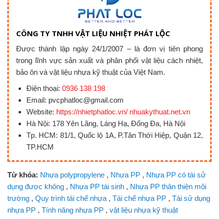
CÔNG TY TNHH VẬT LIỆU NHIỆT PHÁT LỘC
Được thành lập ngày 24/1/2007 – là đơn vị tiên phong
trong lĩnh vực sản xuất và phân phối vật liệu cách nhiệt,
bảo ôn và vật liệu nhựa kỹ thuật của Việt Nam.
Điện thoại:
0936 138 198
Email: pvcphatloc@gmail.com
Website:
https://nhietphatloc.vn/ nhuakythuat.net.vn
Hà Nội: 178 Yên Lãng, Láng Hạ, Đống Đa, Hà Nội
Tp. HCM: 81/1, Quốc lộ 1A, P.Tân Thới Hiệp, Quận 12,
TP.HCM
Từ khóa:
Nhựa polypropylene
,
Nhựa PP
,
Nhựa PP có tái sử
dụng được không
,
Nhựa PP tái sinh
,
Nhựa PP thân thiện môi
trường
,
Quy trình tái chế nhựa
,
Tái chế nhựa PP
,
Tái sử dụng
nhựa PP
,
Tính năng nhựa PP
,
vật liệu nhựa kỹ thuật