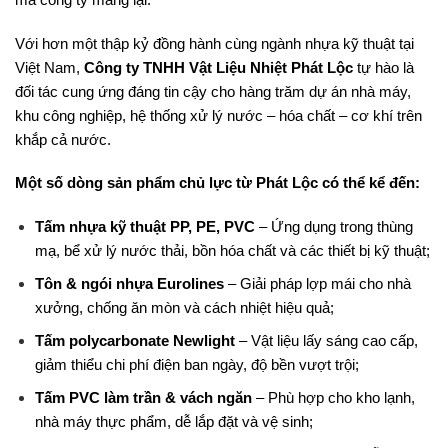
Với hơn một thập kỷ đồng hành cùng ngành nhựa kỹ thuật tại
Việt Nam,
Công ty TNHH Vật Liệu Nhiệt Phát Lộc
tự hào là
đối tác cung ứng đáng tin cậy cho hàng trăm dự án nhà máy,
khu công nghiệp, hệ thống xử lý nước – hóa chất – cơ khí trên
khắp cả nước.
Một số dòng sản phẩm chủ lực từ Phát Lộc có thể kể đến:
Tấm nhựa kỹ thuật PP, PE, PVC
– Ứng dụng trong thùng
mạ, bể xử lý nước thải, bồn hóa chất và các thiết bị kỹ thuật;
Tôn & ngói nhựa Eurolines
– Giải pháp lợp mái cho nhà
xưởng, chống ăn mòn và cách nhiệt hiệu quả;
Tấm polycarbonate Newlight
– Vật liệu lấy sáng cao cấp,
giảm thiểu chi phí điện ban ngày, độ bền vượt trội;
Tấm PVC làm trần & vách ngăn
– Phù hợp cho kho lạnh,
nhà máy thực phẩm, dễ lắp đặt và vệ sinh;