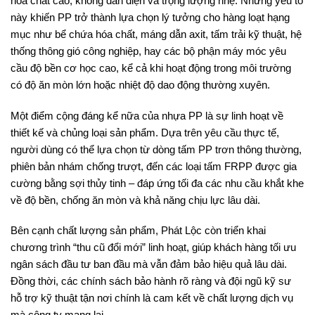
hóa chất cao, không dẫn điện và trọng lượng nhẹ. Những yếu tố
này khiến PP trở thành lựa chọn lý tưởng cho hàng loạt hạng
mục như bể chứa hóa chất, máng dẫn axit, tấm trải kỹ thuật, hệ
thống thông gió công nghiệp, hay các bộ phận máy móc yêu
cầu độ bền cơ học cao, kể cả khi hoạt động trong môi trường
có độ ăn mòn lớn hoặc nhiệt độ dao động thường xuyên.
Một điểm cộng đáng kể nữa của nhựa PP là sự linh hoạt về
thiết kế và chủng loại sản phẩm. Dựa trên yêu cầu thực tế,
người dùng có thể lựa chọn từ dòng tấm PP trơn thông thường,
phiên bản nhám chống trượt, đến các loại tấm FRPP được gia
cường bằng sợi thủy tinh – đáp ứng tối đa các nhu cầu khắt khe
về độ bền, chống ăn mòn và khả năng chịu lực lâu dài.
Bên cạnh chất lượng sản phẩm, Phát Lộc còn triển khai
chương trình “thu cũ đổi mới” linh hoạt, giúp khách hàng tối ưu
ngân sách đầu tư ban đầu mà vẫn đảm bảo hiệu quả lâu dài.
Đồng thời, các chính sách bảo hành rõ ràng và đội ngũ kỹ sư
hỗ trợ kỹ thuật tận nơi chính là cam kết về chất lượng dịch vụ
mà công ty mang lại.