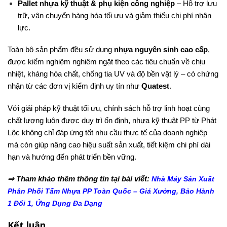
Pallet nhựa kỹ thuật & phụ kiện công nghiệp
– Hỗ trợ lưu
trữ, vận chuyển hàng hóa tối ưu và giảm thiểu chi phí nhân
lực.
Toàn bộ sản phẩm đều sử dụng
nhựa nguyên sinh cao cấp
,
được kiểm nghiệm nghiêm ngặt theo các tiêu chuẩn về chịu
nhiệt, kháng hóa chất, chống tia UV và độ bền vật lý – có chứng
nhận từ các đơn vị kiểm định uy tín như
Quatest
.
Với giải pháp kỹ thuật tối ưu, chính sách hỗ trợ linh hoạt cùng
chất lượng luôn được duy trì ổn định, nhựa kỹ thuật PP từ Phát
Lộc không chỉ đáp ứng tốt nhu cầu thực tế của doanh nghiệp
mà còn giúp nâng cao hiệu suất sản xuất, tiết kiệm chi phí dài
hạn và hướng đến phát triển bền vững.
⇒ Tham khảo thêm thông tin tại bài viết:
Nhà Máy Sản Xuất
Phân Phối Tấm Nhựa PP Toàn Quốc – Giá Xưởng, Bảo Hành
1 Đổi 1, Ứng Dụng Đa Dạng
Kết luận