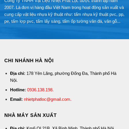
Công Ty TNHH Vật Liệu Nhiệt Phát Lộc được thành lập năm
2007. Là đơn vị hàng đầu Việt Nam trong hoạt động sản xuất và
cung cấp vật liệu nhựa kỹ thuật như: tấm nhựa kỹ thuật pvc, pp,
pe, tấm lợp pvc, tấm lấy sáng, tấm ốp tường vân đá, vân gỗ...
CHI NHÁNH HÀ NỘI
Địa chỉ:
178 Yên Lãng, phường Đống Đa, Thành phố Hà
Nội.
Hotline:
0936.138.198
.
Email:
nhietphatloc@gmail.com.
NHÀ MÁY SẢN XUẤT
Địa chỉ:
Km6 QL21B, Xã Bình Minh, Thành phố Hà Nội.