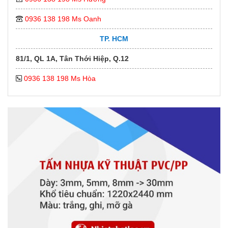
0936 138 198 Ms Oanh
TP. HCM
81/1, QL 1A, Tân Thới Hiệp, Q.12
0936 138 198 Ms Hòa