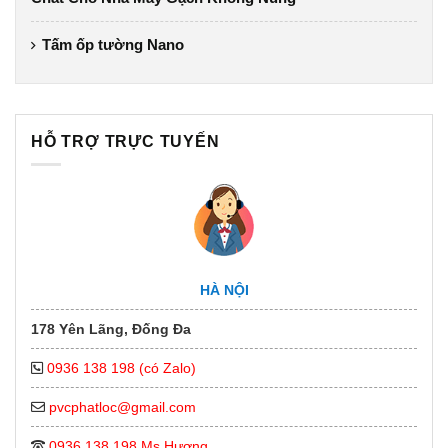
Tấm ốp tường Nano
HỖ TRỢ TRỰC TUYẾN
HÀ NỘI
178 Yên Lãng, Đống Đa
0936 138 198 (có Zalo)
pvcphatloc@gmail.com
0936 138 198 Ms Hương