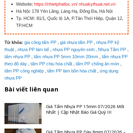
Website:
https://nhietphatloc.vn/ nhuakythuat.net.vn
Hà Nội: 178 Yên Lãng, Láng Hạ, Đống Đa, Hà Nội
Tp. HCM: 81/1, Quốc lộ 1A, P.Tân Thới Hiệp, Quận 12,
TP.HCM
Từ khóa:
gia công tấm PP
,
giá nhựa tấm PP
,
nhựa PP kỹ
thuật
,
nhựa PP làm bể
,
nhựa PP nguyên sinh
,
Nhựa Tấm PP
,
tấm nhựa PP
,
tấm nhựa PP 5mm 10mm 20mm
,
tấm nhựa PP
theo độ dày
,
tấm PP chịu hóa chất
,
tấm PP chống ăn mòn
,
tấm PP công nghiệp
,
tấm PP làm bồn hóa chất
,
ứng dụng
nhựa PP
Bài viết liên quan
Giá Tấm Nhựa PP 15mm 07/2026 Mới
Nhất | Cập Nhật Báo Giá Quý III
Giá Tấm Nhựa PP Dày 8mm 07/2026 –