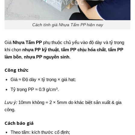
Cách tính giá Nhựa Tấm PP hiện nay
Giá
Nhựa Tấm PP
phụ thuộc chủ yếu vào độ dày và tỷ trọng
khi chọn
nhựa PP kỹ thuật
,
tấm PP chịu hóa chất
,
tấm PP
làm bồn
,
nhựa PP nguyên sinh
.
Công thức
Giá ≈ Độ dày × tỷ trọng × giá hạt;
Tỷ trọng PP ≈ 0.9 g/cm³.
Lưu ý:
10mm không = 2 × 5mm do khác biệt sản xuất & gia
công.
Cách báo giá
Theo tấm: kích thước cố định;