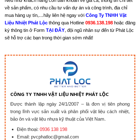
Nếu như khách hàng còn băn khoăn về giá cả, thông tin chi tiết
về sản phẩm, có nhu cầu tư vấn dự án và công trình, địa chỉ
mua hàng uy tín,…hãy liên hệ ngay với
Công Ty TNHH Vật
Liệu Nhiệt Phát Lộc
thông qua Hotline
0936.138.198
hoặc đăng
ký thông tin ở Form
TẠI ĐÂY
, đội ngũ nhân sự đến từ Phát Lộc
sẽ hỗ trợ các bạn trong thời gian sớm nhất!
CÔNG TY TNHH VẬT LIỆU NHIỆT PHÁT LỘC
Được thành lập ngày 24/1/2007 – là đơn vị tiên phong
trong lĩnh vực sản xuất và phân phối vật liệu cách nhiệt,
bảo ôn và vật liệu nhựa kỹ thuật của Việt Nam.
Điện thoại:
0936 138 198
Email: pvcphatloc@gmail.com