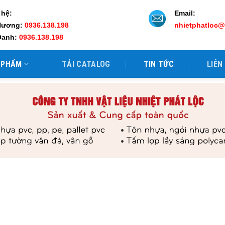
 hệ:
Email:
Hương:
0936.138.198
nhietphatloc
Oanh:
0936.138.198
 PHẨM
TẢI CATALOG
TIN TỨC
LIÊN