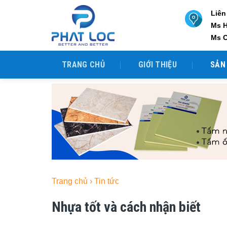
Skip
Liên
to
Ms 
content
Ms 
TRANG CHỦ
GIỚI THIỆU
SẢN
Trang chủ
›
Tin tức
Nhựa tốt và cách nhận biết