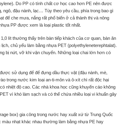
pylene). Do PP có tính chất cơ học cao hơn PE nên được
, ngô, đậu nành, lạc… Tùy theo yêu cầu, phía trong bao gì
t để che mưa, nắng rất phổ biến ở cả thành thị và nông
nhựa PP được xem là loại plastic tốt nhất.
 1,0 lít thường thấy trên bàn tiếp khách của cơ quan, bàn ăn
 lịch, chủ yếu làm bằng nhựa PET (polyethyleneterephtalat).
g bị nứt, vỡ khi vận chuyển. Những loại chai lớn hơn có
 được sử dụng để để đựng dầu thực vật (đậu nành, mè,
o trong nước kim loại an-ti-môn và ô-xít chì rất độc hại
 có nhiệt độ cao. Các nhà khoa học cũng khuyến cáo không
PET vì khó làm sạch và có thể chứa nhiều loại vi khuẩn gây
rage box) gia công trong nước hay xuất xứ từ Trung Quốc
c màu nhạt khác nhau thường làm bằng nhựa PE hay