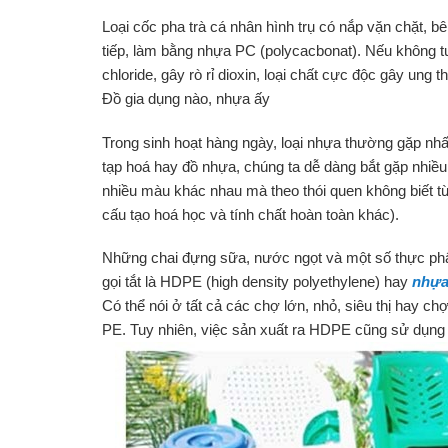
Loại cốc pha trà cá nhân hình trụ có nắp vặn chặt, bê
tiếp, làm bằng nhựa PC (polycacbonat). Nếu không t
chloride, gây rò rỉ dioxin, loại chất cực độc gây ung t
Đồ gia dụng nào, nhựa ấy
Trong sinh hoạt hàng ngày, loại nhựa thường gặp nhấ
tạp hoá hay đồ nhựa, chúng ta dễ dàng bắt gặp nhiều 
nhiều màu khác nhau mà theo thói quen không biết từ k
cấu tạo hoá học và tính chất hoàn toàn khác).
Những chai đựng sữa, nước ngọt và một số thực ph
gọi tắt là HDPE (high density polyethylene) hay
nhựa
Có thể nói ở tất cả các chợ lớn, nhỏ, siêu thị hay
PE. Tuy nhiên, việc sản xuất ra HDPE cũng sử dụng 