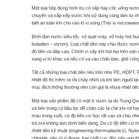
Một loại hộp đựng hình trụ có nắp hay cốc uống nướ
chuyển và sắp xếp trước khi sử dụng cũng làm từ 
biết an toàn khi cho vào lò vi sóng (This is microwav
Bình đun nước siêu tốc, vỏ quạt máy, vỏ máy hút bụi
butadien – styren). Loại chất dẻo này chịu được nước 
độ bền va đập cao. Chính vì vậy khi hút bụi trên sàn
sang vị trí khác và nếu có va vào chân bàn, ghế cũn
Tất cả những loại chất dẻo nêu trên như PE, HDPT, 
nhiệt độ thì mềm ra rồi chảy nhớt và khi làm nguội lại
mục đích thông thường nên còn gọi là nhựa nhiệt dẻ
Một loại sản phẩm đã có mặt ở nước ta do Trung Quốc
và bên trong có bầu lọc để chặn các lá chè khi rót 
màu trong suốt, có độ bền cơ học rất cao và chịu nhi
trà mà không làm bình biến dạng. Do có độ bền cơ h
nhiệt dẻo kỹ thuật (engineering thermoplastics). Nyl
chloride, gây rò rỉ dioxin, loại chất cực độc gây ung t