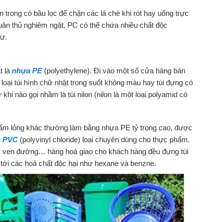
n trong có bầu lọc để chặn các lá chè khi rót hay uống trực
uân thủ nghiêm ngặt, PC có thể chứa nhiều chất độc
hư.
t là
nhựa PE
(polyethylene). Đi vào một số cửa hàng bán
loại túi hình chữ nhật trong suốt không màu hay túi đựng có
hi nào gọi nhầm là túi nilon (nilon là một loại polyamid có
ẩm lỏng khác thường làm bằng nhựa PE tỷ trọng cao, được
 PVC
(polyvinyl chloride) loại chuyên dùng cho thực phẩm.
 chợ ven đường… hàng hoá giao cho khách hàng đều đựng túi
tới các hoá chất độc hại như hexane và benzne.