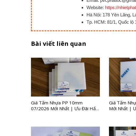
Email: pvcphatloc@gmai
Website:
https://nhietpha
Hà Nội: 178 Yên Lãng, L
Tp. HCM: 81/1, Quốc lộ 
Bài viết liên quan
Giá Tấm Nhựa PP 10mm
Giá Tấm Nh
07/2026 Mới Nhất | Ưu Đãi Hấp
Mới Nhất | Ư
Dẫn Quý III
Nhà Máy