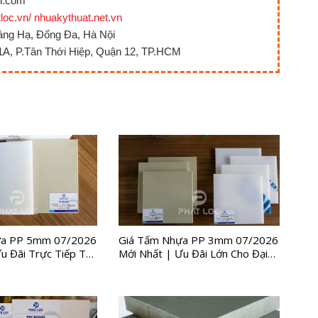
l.com
tloc.vn/ nhuakythuat.net.vn
áng Hạ, Đống Đa, Hà Nội
1A, P.Tân Thới Hiệp, Quận 12, TP.HCM
ựa PP 5mm 07/2026
Giá Tấm Nhựa PP 3mm 07/2026
u Đãi Trực Tiếp Từ
Mới Nhất | Ưu Đãi Lớn Cho Đại
Lý & Công Trình