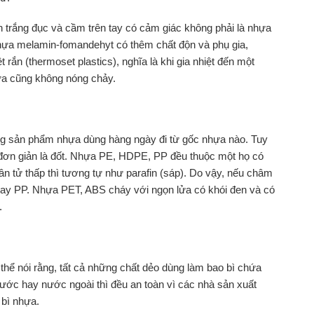
nền trắng đục và cầm trên tay có cảm giác không phải là nhựa
hựa melamin-fomandehyt có thêm chất độn và phụ gia,
 rắn (thermoset plastics), nghĩa là khi gia nhiệt đến một
 nữa cũng không nóng chảy.
ững sản phẩm nhựa dùng hàng ngày đi từ gốc nhựa nào. Tuy
 đơn giản là đốt. Nhựa PE, HDPE, PP đều thuộc một họ có
n tử thấp thì tương tự như parafin (sáp). Do vậy, nếu châm
 hay PP. Nhựa PET, ABS cháy với ngọn lửa có khói đen và có
.
thể nói rằng, tất cả những chất dẻo dùng làm bao bì chứa
nước hay nước ngoài thì đều an toàn vì các nhà sản xuất
 bì nhựa.