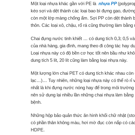
Một loại nhựa khác gần với PE là
nhựa PP
(polypro
kéo sợi và dệt thành các loại bao bì đựng gạo, đường
còn một lớp màng chống ẩm. Sợi PP còn dệt thành bạ
thôn. Các loại xô, chậu, rổ rá cũng thường làm bằng 
Chai đựng nước tinh khiết … có dung tích 0,3; 0,5 và
của nhà hàng, gia đình, mang theo đi công tác hay du
Loại nhựa này có độ bền cơ học tốt nên bầu như khôn
dung tích 5 lít, 20 lít cũng làm bằng loại nhựa này.
Một lượng lớn chai PET có dung tích khác nhau còn
lạc…)… Tuy nhiên, những loại nhựa này có thể rò rỉ và
nhất là khi đựng nước nóng hay để trong môi trường
nên sử dụng lại nhiều lần những chai nhựa làm bằng 
bệnh.
Những hộp bảo quản thức ăn hình khối chữ nhật (sto
có phần thân không màu, hơi mờ đục còn nắp có cá
HDPE.