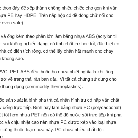
c thon đáy để xếp thành chồng nhiều chiếc cho gọn khi vận
nhựa PE hay HDPE. Trên nắp hộp có đề dòng chữ nổi cho
e oven safe).
 và ống kèm theo phần lớn làm bằng nhựa ABS (acrylonitil
sôi không bị biến dạng, có tính chất cơ học tốt, đặc biệt có
 nhà có diện tích rộng, có thể lấy chân hất mạnh cho chạy
g không sao.
PVC, PET, ABS đều thuộc họ nhựa nhiệt nghĩa là khi tăng
 trở về trạng thái rắn ban đầu. Vì tất cả chúng sử dụng cho
o thông dụng (commodity thermoplastics).
 sản xuất là bình pha trà cá nhân hình trụ có nắp vặn chặt
hay uống trực tiếp. Bình này làm bằng nhựa PC (polycacbonat)
ệt tốt hơn nhựa PET nên có thể đổ nước sôi trực tiếp khi pha
ọc và chịu nhiệt cao nên nhựa PC được xếp vào loại nhựa
on cũng thuộc loại nhựa này. PC chứa nhiều chất độc
hư.