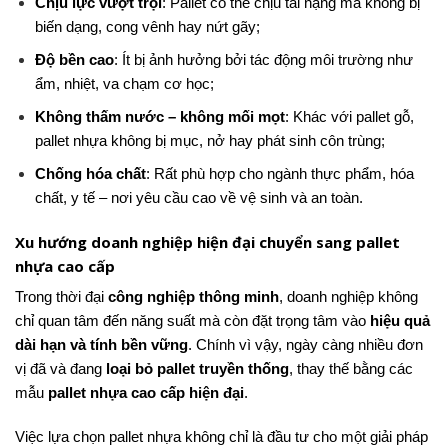
Chịu lực vượt trội
: Pallet có thể chịu tải nặng mà không bị
biến dạng, cong vênh hay nứt gãy;
Độ bền cao
: Ít bị ảnh hưởng bởi tác động môi trường như
ẩm, nhiệt, va chạm cơ học;
Không thấm nước – không mối mọt
: Khác với pallet gỗ,
pallet nhựa không bị mục, nở hay phát sinh côn trùng;
Chống hóa chất
: Rất phù hợp cho ngành thực phẩm, hóa
chất, y tế – nơi yêu cầu cao về vệ sinh và an toàn.
Xu hướng doanh nghiệp hiện đại chuyển sang pallet
nhựa cao cấp
Trong thời đại
công nghiệp thông minh
, doanh nghiệp không
chỉ quan tâm đến năng suất mà còn đặt trọng tâm vào
hiệu quả
dài hạn và tính bền vững
. Chính vì vậy, ngày càng nhiều đơn
vị đã và đang
loại bỏ pallet truyền thống
, thay thế bằng các
mẫu
pallet nhựa cao cấp hiện đại
.
Việc lựa chọn pallet nhựa không chỉ là đầu tư cho một giải pháp