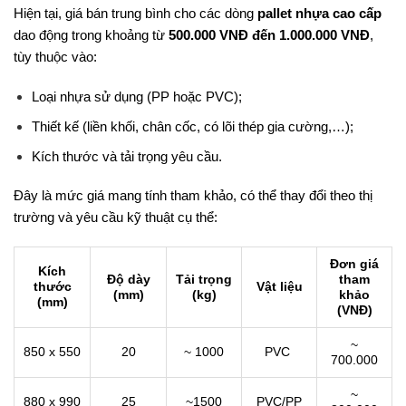
Hiện tại, giá bán trung bình cho các dòng
pallet nhựa cao cấp
dao động trong khoảng từ
500.000 VNĐ đến 1.000.000 VNĐ
,
tùy thuộc vào:
Loại nhựa sử dụng (PP hoặc PVC);
Thiết kế (liền khối, chân cốc, có lõi thép gia cường,…);
Kích thước và tải trọng yêu cầu.
Đây là mức giá mang tính tham khảo, có thể thay đổi theo thị
trường và yêu cầu kỹ thuật cụ thể:
Đơn giá
Kích
Độ dày
Tải trọng
tham
thước
Vật liệu
(mm)
(kg)
khảo
(mm)
(VNĐ)
~
850 x 550
20
~ 1000
PVC
700.000
~
880 x 990
25
~1500
PVC/PP