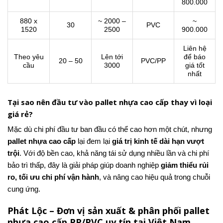
800.000
880 x
~ 2000 –
~
30
PVC
1520
2500
900.000
Liên hệ
Theo yêu
Lên tới
để báo
20 – 50
PVC/PP
cầu
3000
giá tốt
nhất
Tại sao nên đầu tư vào pallet nhựa cao cấp thay vì loại
giá rẻ?
Mặc dù chi phí đầu tư ban đầu có thể cao hơn một chút, nhưng
pallet nhựa cao cấp
lại đem lại
giá trị kinh tế dài hạn vượt
trội
. Với độ bền cao, khả năng tái sử dụng nhiều lần và chi phí
bảo trì thấp, đây là giải pháp giúp doanh nghiệp
giảm thiểu rủi
ro, tối ưu chi phí vận hành
, và nâng cao hiệu quả trong chuỗi
cung ứng.
Phát Lộc – Đơn vị sản xuất & phân phối pallet
nhựa cao cấp PP/PVC uy tín tại Việt Nam