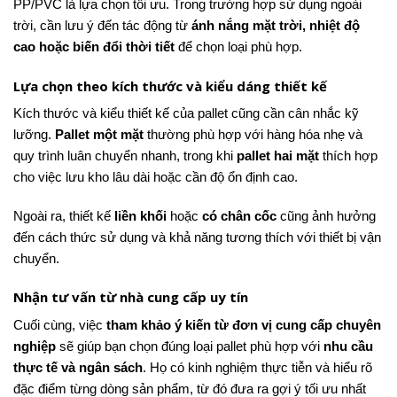
PP/PVC là lựa chọn tối ưu. Trong trường hợp sử dụng ngoài
trời, cần lưu ý đến tác động từ
ánh nắng mặt trời, nhiệt độ
cao hoặc biến đổi thời tiết
để chọn loại phù hợp.
Lựa chọn theo kích thước và kiểu dáng thiết kế
Kích thước và kiểu thiết kế của pallet cũng cần cân nhắc kỹ
lưỡng.
Pallet một mặt
thường phù hợp với hàng hóa nhẹ và
quy trình luân chuyển nhanh, trong khi
pallet hai mặt
thích hợp
cho việc lưu kho lâu dài hoặc cần độ ổn định cao.
Ngoài ra, thiết kế
liền khối
hoặc
có chân cốc
cũng ảnh hưởng
đến cách thức sử dụng và khả năng tương thích với thiết bị vận
chuyển.
Nhận tư vấn từ nhà cung cấp uy tín
Cuối cùng, việc
tham khảo ý kiến từ đơn vị cung cấp chuyên
nghiệp
sẽ giúp bạn chọn đúng loại pallet phù hợp với
nhu cầu
thực tế và ngân sách
. Họ có kinh nghiệm thực tiễn và hiểu rõ
đặc điểm từng dòng sản phẩm, từ đó đưa ra gợi ý tối ưu nhất