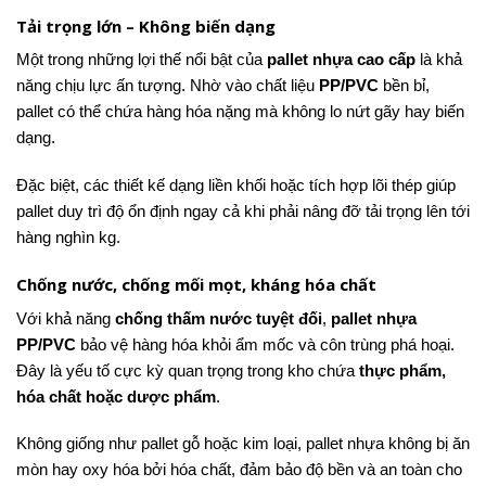
Tải trọng lớn – Không biến dạng
Một trong những lợi thế nổi bật của
pallet nhựa cao cấp
là khả
năng chịu lực ấn tượng. Nhờ vào chất liệu
PP/PVC
bền bỉ,
pallet có thể chứa hàng hóa nặng mà không lo nứt gãy hay biến
dạng.
Đặc biệt, các thiết kế dạng liền khối hoặc tích hợp lõi thép giúp
pallet duy trì độ ổn định ngay cả khi phải nâng đỡ tải trọng lên tới
hàng nghìn kg.
Chống nước, chống mối mọt, kháng hóa chất
Với khả năng
chống thấm nước tuyệt đối
,
pallet nhựa
PP/PVC
bảo vệ hàng hóa khỏi ẩm mốc và côn trùng phá hoại.
Đây là yếu tố cực kỳ quan trọng trong kho chứa
thực phẩm,
hóa chất hoặc dược phẩm
.
Không giống như pallet gỗ hoặc kim loại, pallet nhựa không bị ăn
mòn hay oxy hóa bởi hóa chất, đảm bảo độ bền và an toàn cho