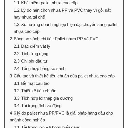
1.1
Khái niệm pallet nhựa cao cấp
1.2
Lý do nên chọn nhựa PP và PVC thay vì gỗ, sắt
hay nhựa tái chế
1.3
Xu hướng doanh nghiệp hiện đại chuyển sang pallet
nhựa cao cấp
2
Bảng so sánh chi tiết: Pallet nhựa PP và PVC
2.1
Đặc điểm vật lý
2.2
Tính ứng dụng
2.3
Chi phí đầu tư
2.4
Tổng hợp bảng so sánh
3
Cấu tạo và thiết kế tiêu chuẩn của pallet nhựa cao cấp
3.1
Bề mặt cấu tạo
3.2
Thiết kế tiêu chuẩn
3.3
Tích hợp lõi thép gia cường
3.4
Tải trọng tĩnh và động
4
6 lý do pallet nhựa PP/PVC là giải pháp hàng đầu cho
ngành công nghiệp
4.1
Tải trọng lớn – Không biến dạng