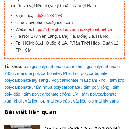
bảo ôn và vật liệu nhựa kỹ thuật của Việt Nam.
Điện thoại:
0936 138 198
Email: pvcphatloc@gmail.com
Website:
https://nhietphatloc.vn/ nhuakythuat.net.vn
Hà Nội: 178 Yên Lãng, Láng Hạ, Đống Đa, Hà Nội
Tp. HCM: 81/1, Quốc lộ 1A, P.Tân Thới Hiệp, Quận 12,
TP.HCM
Từ khóa:
báo giá polycarbonate xám khói
,
giá polycarbonate
2026
,
mái che polycarbonate
,
Phát Lộc polycarbonate
,
polycarbonate lấy sáng
,
Polycarbonate màu xám khói
,
tấm lợp
polycarbonate
,
tấm nhựa polycarbonate
,
tấm poly rỗng
,
tấm
poly đặc
,
tấm polycarbonate chống UV
,
tấm polycarbonate
xám khói
,
vật liệu lợp mái cao cấp
,
vật liệu lợp mái lấy sáng
Bài viết liên quan
Giá Tấm Nhựa PP 10mm 07/2026 Mới