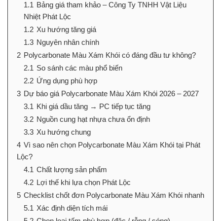
1.1
Bảng giá tham khảo – Công Ty TNHH Vật Liệu
Nhiệt Phát Lộc
1.2
Xu hướng tăng giá
1.3
Nguyên nhân chính
2
Polycarbonate Màu Xám Khói có đáng đầu tư không?
2.1
So sánh các màu phổ biến
2.2
Ứng dụng phù hợp
3
Dự báo giá Polycarbonate Màu Xám Khói 2026 – 2027
3.1
Khi giá dầu tăng → PC tiếp tục tăng
3.2
Nguồn cung hạt nhựa chưa ổn định
3.3
Xu hướng chung
4
Vì sao nên chọn Polycarbonate Màu Xám Khói tại Phát
Lộc?
4.1
Chất lượng sản phẩm
4.2
Lợi thế khi lựa chọn Phát Lộc
5
Checklist chốt đơn Polycarbonate Màu Xám Khói nhanh
5.1
Xác định diện tích mái
5.2
Chọn loại tấm phù hợp (đặc / rỗng / sóng)