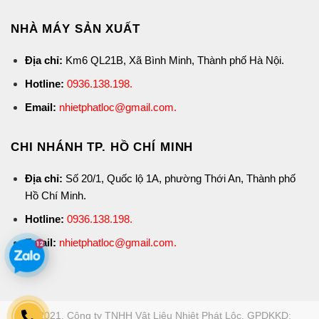
NHÀ MÁY SẢN XUẤT
Địa chỉ:
Km6 QL21B, Xã Bình Minh, Thành phố Hà Nội.
Hotline:
0936.138.198
.
Email:
nhietphatloc@gmail.com.
CHI NHÁNH TP. HỒ CHÍ MINH
Địa chỉ:
Số 20/1, Quốc lộ 1A, phường Thới An, Thành phố
Hồ Chí Minh.
Hotline:
0936.138.198
.
Email:
nhietphatloc@gmail.com.
© 2021. Công ty TNHH Vật Liệu Nhiệt Phát Lộc. GPDKKD: