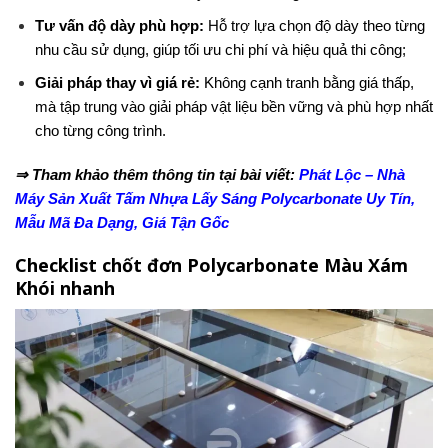
Tư vấn độ dày phù hợp:
Hỗ trợ lựa chọn độ dày theo từng
nhu cầu sử dụng, giúp tối ưu chi phí và hiệu quả thi công;
Giải pháp thay vì giá rẻ:
Không cạnh tranh bằng giá thấp,
mà tập trung vào giải pháp vật liệu bền vững và phù hợp nhất
cho từng công trình.
⇒ Tham khảo thêm thông tin tại bài viết:
Phát Lộc – Nhà
Máy Sản Xuất Tấm Nhựa Lấy Sáng Polycarbonate Uy Tín,
Mẫu Mã Đa Dạng, Giá Tận Gốc
Checklist chốt đơn Polycarbonate Màu Xám
Khói nhanh