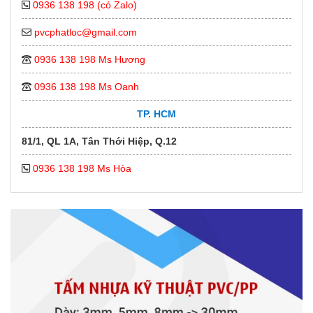
0936 138 198 (có Zalo)
pvcphatloc@gmail.com
0936 138 198 Ms Hương
0936 138 198 Ms Oanh
TP. HCM
81/1, QL 1A, Tân Thới Hiệp, Q.12
0936 138 198 Ms Hòa