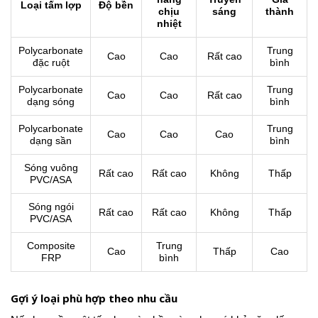
Loại tấm lợp
Độ bền
chịu
sáng
thành
nhiệt
Polycarbonate
Trung
Cao
Cao
Rất cao
đặc ruột
bình
Polycarbonate
Trung
Cao
Cao
Rất cao
dạng sóng
bình
Polycarbonate
Trung
Cao
Cao
Cao
dạng sần
bình
Sóng vuông
Rất cao
Rất cao
Không
Thấp
PVC/ASA
Sóng ngói
Rất cao
Rất cao
Không
Thấp
PVC/ASA
Composite
Trung
Cao
Thấp
Cao
FRP
bình
Gợi ý loại phù hợp theo nhu cầu