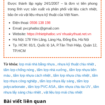
Được thành lập ngày 24/1/2007 – là đơn vị tiên phong
trong lĩnh vực sản xuất và phân phối vật liệu cách nhiệt,
bảo ôn và vật liệu nhựa kỹ thuật của Việt Nam.
Điện thoại:
0936 138 198
Email: pvcphatloc@gmail.com
Website:
https://nhietphatloc.vn/ nhuakythuat.net.vn
Hà Nội: 178 Yên Lãng, Láng Hạ, Đống Đa, Hà Nội
Tp. HCM: 81/1, Quốc lộ 1A, P.Tân Thới Hiệp, Quận 12,
TP.HCM
Từ khóa:
lợp mái nhà bằng nhựa
,
nhựa kỹ thuật chịu nhiệt
,
tấm lợp chống nóng
,
tấm lợp nhà xưởng
,
tấm lợp nhựa bền
màu
,
tấm lợp nhựa cách nhiệt
,
tấm lợp nhựa chịu nhiệt
,
tấm
lợp nhựa công nghiệp
,
tấm lợp nhựa lấy sáng
,
tấm lợp
polycarbonate
,
tấm lợp PVC ASA
,
tấm nhựa chịu tia UV
,
tấm
nhựa lấy sáng chịu nhiệt
,
vật liệu lợp mái chịu nhiệt
Bài viết liên quan