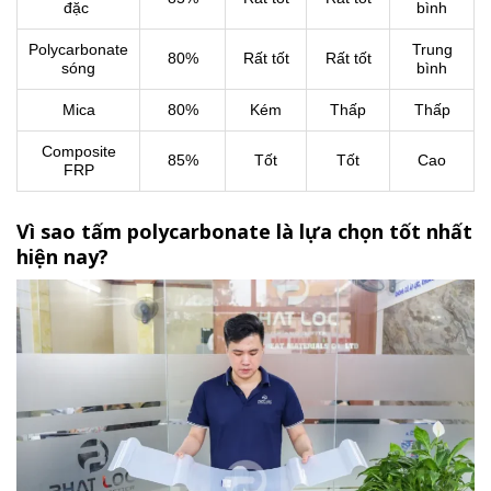
đặc
bình
Polycarbonate
Trung
80%
Rất tốt
Rất tốt
sóng
bình
Mica
80%
Kém
Thấp
Thấp
Composite
85%
Tốt
Tốt
Cao
FRP
Vì sao tấm polycarbonate là lựa chọn tốt nhất
hiện nay?