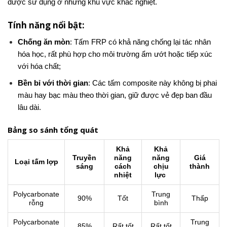
được sử dụng ở những khu vực khắc nghiệt.
Tính năng nổi bật:
Chống ăn mòn
: Tấm FRP có khả năng chống lại tác nhân
hóa học, rất phù hợp cho môi trường ẩm ướt hoặc tiếp xúc
với hóa chất;
Bền bỉ với thời gian
: Các tấm composite này không bị phai
màu hay bạc màu theo thời gian, giữ được vẻ đẹp ban đầu
lâu dài.
Bảng so sánh tổng quát
Khả
Khả
Truyền
năng
năng
Giá
Loại tấm lợp
sáng
cách
chịu
thành
nhiệt
lực
Polycarbonate
Trung
90%
Tốt
Thấp
rỗng
bình
Polycarbonate
Trung
85%
Rất tốt
Rất tốt