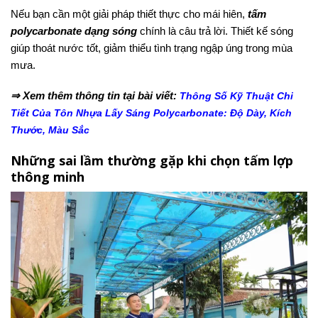
Nếu bạn cần một giải pháp thiết thực cho mái hiên,
tấm
polycarbonate dạng sóng
chính là câu trả lời. Thiết kế sóng
giúp thoát nước tốt, giảm thiểu tình trạng ngập úng trong mùa
mưa.
⇒ Xem thêm thông tin tại bài viết:
Thông Số Kỹ Thuật Chi
Tiết Của Tôn Nhựa Lấy Sáng Polycarbonate: Độ Dày, Kích
Thước, Màu Sắc
Những sai lầm thường gặp khi chọn tấm lợp
thông minh