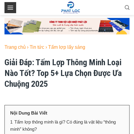
Skip
to
content
Trang chủ
›
Tin tức
›
Tấm lợp lấy sáng
Giải Đáp: Tấm Lợp Thông Minh Loại
Nào Tốt? Top 5+ Lựa Chọn Được Ưa
Chuộng 2025
Nội Dung Bài Viết
1
Tấm lợp thông minh là gì? Có đúng là vật liệu “thông
minh” không?