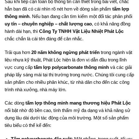
Sau khi tiếp cận toàn bộ thông tin cần thiết trong bài viết, chắc
hẳn bạn đã có cái nhìn rõ nét hơn về dòng sản phẩm
tấm lợp
thông minh
. Nếu bạn đang cần tìm kiếm một đối tác phân phối
uy tín – chuyên nghiệp – chất lượng cao
, có khả năng đồng
hành dài hạn, thì
Công Ty TNHH Vật Liệu Nhiệt Phát Lộc
chắc chắn là cái tên đáng để cân nhắc.
Trải qua hơn
20 năm không ngừng phát triển
trong ngành vật
liệu nhựa kỹ thuật, Phát Lộc hiện là đơn vị dẫn đầu trong lĩnh
vực cung cấp
tấm lợp polycarbonate thông minh
và các giải
pháp lấy sáng mái tại thị trường trong nước. Chúng tôi cung cấp
sản phẩm cho nhiều phân khúc, từ nhà dân cho đến các công
trình nhà xưởng, nhà máy lớn.
Các dòng
tấm lợp thông minh mang thương hiệu Phát Lộc
nổi bật nhờ độ bền cao, tính thẩm mỹ đa dạng và khả năng sử
dụng lâu dài dưới tác động của môi trường. Một số sản phẩm
tiêu biểu có thể kể đến:
Tấm polycarbonate đặc ruột
: Mặt phẳng, trong suốt, tối ưu