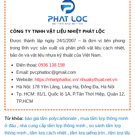
CÔNG TY TNHH VẬT LIỆU NHIỆT PHÁT LỘC
Được thành lập ngày 24/1/2007 – là đơn vị tiên phong
trong lĩnh vực sản xuất và phân phối vật liệu cách nhiệt,
bảo ôn và vật liệu nhựa kỹ thuật của Việt Nam.
Điện thoại:
0936 138 198
Email: pvcphatloc@gmail.com
Website:
https://nhietphatloc.vn/ nhuakythuat.net.vn
Hà Nội: 178 Yên Lãng, Láng Hạ, Đống Đa, Hà Nội
Tp. HCM: 81/1, Quốc lộ 1A, P.Tân Thới Hiệp, Quận 12,
TP.HCM
Từ khóa:
báo giá tấm polycarbonate
,
mua tấm lợp thông minh
ở đâu
,
nhà cung cấp tấm lợp thông minh
,
so sánh tấm lợp
thông minh
,
tấm lợp cách nhiệt
,
tấm lợp giếng trời
,
tấm lợp lấy