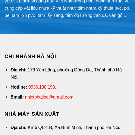
2007. Là đơn vị hàng đầu Việt Nam trong hoạt động sản xuất và
cung cấp vật liệu nhựa kỹ thuật như: tấm nhựa kỹ thuật pvc, pp,
pe, tấm lợp pvc, tấm lấy sáng, tấm ốp tường vân đá, vân gỗ...
CHI NHÁNH HÀ NỘI
Địa chỉ:
178 Yên Lãng, phường Đống Đa, Thành phố Hà
Nội.
Hotline:
0936.138.198
.
Email:
nhietphatloc@gmail.com.
NHÀ MÁY SẢN XUẤT
Địa chỉ:
Km6 QL21B, Xã Bình Minh, Thành phố Hà Nội.