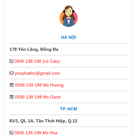
HÀ NỘI
178 Yên Lãng, Đống Đa
0936 138 198 (có Zalo)
pvcphatloc@gmail.com
0936 138 198 Ms Hương
0936 138 198 Ms Oanh
TP. HCM
81/1, QL 1A, Tân Thới Hiệp, Q.12
0936 138 198 Ms Hòa