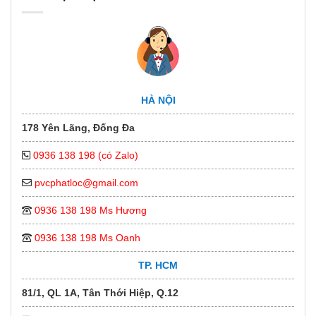
HÀ NỘI
178 Yên Lãng, Đống Đa
0936 138 198 (có Zalo)
pvcphatloc@gmail.com
0936 138 198 Ms Hương
0936 138 198 Ms Oanh
TP. HCM
81/1, QL 1A, Tân Thới Hiệp, Q.12