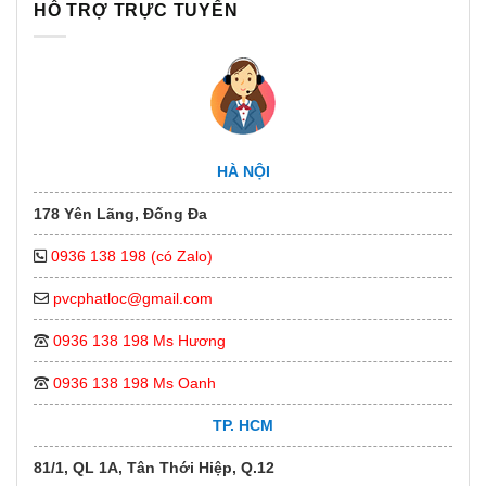
HỖ TRỢ TRỰC TUYẾN
HÀ NỘI
178 Yên Lãng, Đống Đa
0936 138 198 (có Zalo)
pvcphatloc@gmail.com
0936 138 198 Ms Hương
0936 138 198 Ms Oanh
TP. HCM
81/1, QL 1A, Tân Thới Hiệp, Q.12