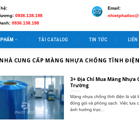
 hệ:
Email:
Hương:
0936.138.198
nhietphatloc
Oanh:
0936.138.198
 PHẨM
TẢI CATALOG
TIN TỨC
LIÊN
NHÀ CUNG CẤP MÀNG NHỰA CHỐNG TĨNH ĐIỆ
3+ Địa Chỉ Mua Màng Nhựa C
Trường
Màng nhựa chống tĩnh điện là vật li
đóng gói và phòng sạch. Việc lựa 
ảnh hưởng trực...