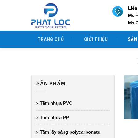
Skip
Liên
to
Ms 
content
Ms 
TRANG CHỦ
GIỚI THIỆU
SẢN
SẢN PHẨM
Tấm nhựa PVC
Tấm nhựa PP
Tấm lấy sáng polycarbonate