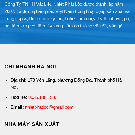
Công Ty TNHH Vật Liệu Nhiệt Phát Lộc được thành lập năm
2007. Là đơn vị hàng đầu Việt Nam trong hoạt động sản xuất và
cung cấp vật liệu nhựa kỹ thuật như: tấm nhựa kỹ thuật pvc, pp,
pe, tấm lợp pvc, tấm lấy sáng, tấm ốp tường vân đá, vân gỗ...
CHI NHÁNH HÀ NỘI
Địa chỉ:
178 Yên Lãng, phường Đống Đa, Thành phố Hà
Nội.
Hotline:
0936.138.198
.
Email:
nhietphatloc@gmail.com.
NHÀ MÁY SẢN XUẤT