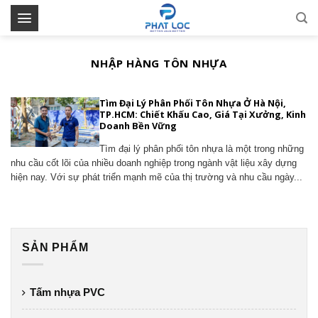
Skip
to
content
NHẬP HÀNG TÔN NHỰA
Tìm Đại Lý Phân Phối Tôn Nhựa Ở Hà Nội,
TP.HCM: Chiết Khấu Cao, Giá Tại Xưởng, Kinh
Doanh Bền Vững
Tìm đại lý phân phối tôn nhựa là một trong những
nhu cầu cốt lõi của nhiều doanh nghiệp trong ngành vật liệu xây dựng
hiện nay. Với sự phát triển mạnh mẽ của thị trường và nhu cầu ngày...
SẢN PHẨM
Tấm nhựa PVC