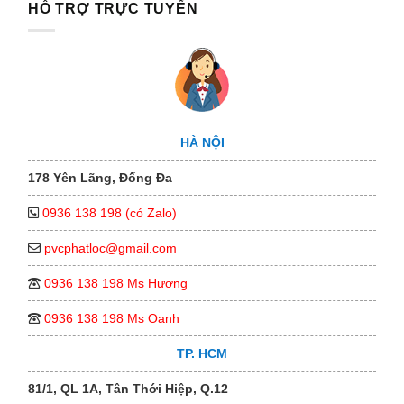
HỖ TRỢ TRỰC TUYẾN
HÀ NỘI
178 Yên Lãng, Đống Đa
0936 138 198 (có Zalo)
pvcphatloc@gmail.com
0936 138 198 Ms Hương
0936 138 198 Ms Oanh
TP. HCM
81/1, QL 1A, Tân Thới Hiệp, Q.12