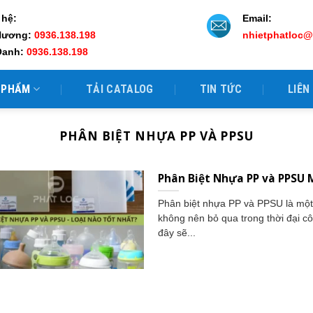
 hệ:
Email:
Hương:
0936.138.198
nhietphatloc
Oanh:
0936.138.198
 PHẨM
TẢI CATALOG
TIN TỨC
LIÊN
PHÂN BIỆT NHỰA PP VÀ PPSU
Phân Biệt Nhựa PP và PPSU 
Phân biệt nhựa PP và PPSU là một 
không nên bỏ qua trong thời đại côn
đây sẽ...