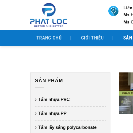
Skip
Liên
to
Ms 
content
Ms 
TRANG CHỦ
GIỚI THIỆU
SẢN
SẢN PHẨM
Tấm nhựa PVC
Tấm nhựa PP
Tấm lấy sáng polycarbonate