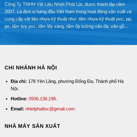
Công Ty TNHH Vật Liệu Nhiệt Phát Lộc được thành lập năm
2007. Là đơn vị hàng đầu Việt Nam trong hoạt động sản xuất và
cung cấp vật liệu nhựa kỹ thuật như: tấm nhựa kỹ thuật pvc, pp,
pe, tấm lợp pvc, tấm lấy sáng, tấm ốp tường vân đá, vân gỗ...
CHI NHÁNH HÀ NỘI
Địa chỉ:
178 Yên Lãng, phường Đống Đa, Thành phố Hà
Nội.
Hotline:
0936.138.198
.
Email:
nhietphatloc@gmail.com.
NHÀ MÁY SẢN XUẤT