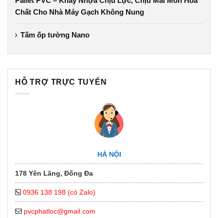
Pallet PVC – Khay Nhựa Chịu Lực, Chịu Mài Mòn Hóa
Chất Cho Nhà Máy Gạch Không Nung
Tấm ốp tường Nano
HỖ TRỢ TRỰC TUYẾN
HÀ NỘI
178 Yên Lãng, Đống Đa
0936 138 198 (có Zalo)
pvcphatloc@gmail.com