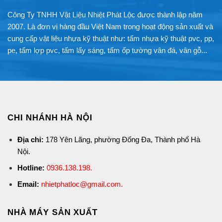
Công Ty TNHH Vật Liệu Nhiệt Phát Lộc được thành lập năm
2007. Là đơn vị hàng đầu Việt Nam trong hoạt động sản xuất và
cung cấp vật liệu nhựa kỹ thuật như: tấm nhựa kỹ thuật pvc, pp,
pe, tấm lợp pvc, tấm lấy sáng, tấm ốp tường vân đá, vân gỗ...
CHI NHÁNH HÀ NỘI
Địa chỉ:
178 Yên Lãng, phường Đống Đa, Thành phố Hà
Nội.
Hotline:
0936.138.198
.
Email:
nhietphatloc@gmail.com.
NHÀ MÁY SẢN XUẤT