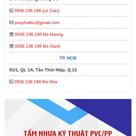
0936 138 198 (có Zalo)
pvcphatloc@gmail.com
0936 138 198 Ms Hương
0936 138 198 Ms Oanh
TP. HCM
81/1, QL 1A, Tân Thới Hiệp, Q.12
0936 138 198 Ms Hòa