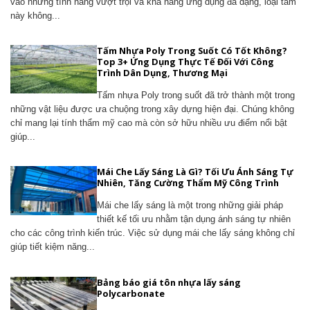
vào những tính năng vượt trội và khả năng ứng dụng đa dạng, loại tấm
này không...
Tấm Nhựa Poly Trong Suốt Có Tốt Không?
Top 3+ Ứng Dụng Thực Tế Đối Với Công
Trình Dân Dụng, Thương Mại
Tấm nhựa Poly trong suốt đã trở thành một trong
những vật liệu được ưa chuộng trong xây dựng hiện đại. Chúng không
chỉ mang lại tính thẩm mỹ cao mà còn sở hữu nhiều ưu điểm nổi bật
giúp...
Mái Che Lấy Sáng Là Gì? Tối Ưu Ánh Sáng Tự
Nhiên, Tăng Cường Thẩm Mỹ Công Trình
Mái che lấy sáng là một trong những giải pháp
thiết kế tối ưu nhằm tận dụng ánh sáng tự nhiên
cho các công trình kiến trúc. Việc sử dụng mái che lấy sáng không chỉ
giúp tiết kiệm năng...
Bảng báo giá tôn nhựa lấy sáng
Polycarbonate