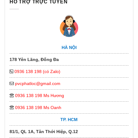
HỖ TRỢ TRỰC TUYẾN
HÀ NỘI
178 Yên Lãng, Đống Đa
0936 138 198 (có Zalo)
pvcphatloc@gmail.com
0936 138 198 Ms Hương
0936 138 198 Ms Oanh
TP. HCM
81/1, QL 1A, Tân Thới Hiệp, Q.12