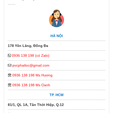
HÀ NỘI
178 Yên Lãng, Đống Đa
0936 138 198 (có Zalo)
pvcphatloc@gmail.com
0936 138 198 Ms Hương
0936 138 198 Ms Oanh
TP. HCM
81/1, QL 1A, Tân Thới Hiệp, Q.12