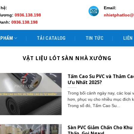
 hệ:
Email:
Hương:
0936.138.198
nhietphatloc
Oanh:
0936.138.198
 PHẨM
TẢI CATALOG
TIN TỨC
LIÊN
VẬT LIỆU LÓT SÀN NHÀ XƯỞNG
Tấm Cao Su PVC và Thảm Cao
Ưu Nhất 2025?
Trong bối cảnh ngày nay, các loại 
hơn, phục vụ cho nhiều mục đích 
Trong số đó, Tấm Cao Su...
Sàn PVC Giảm Chấn Cho Khu 
Thấp, Gọi Ngay!