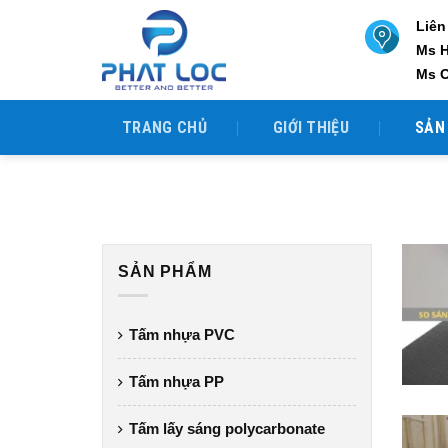
Skip
Liên
to
Ms 
content
Ms 
TRANG CHỦ
GIỚI THIỆU
SẢN
SẢN PHẨM
Tấm nhựa PVC
Tấm nhựa PP
Tấm lấy sáng polycarbonate