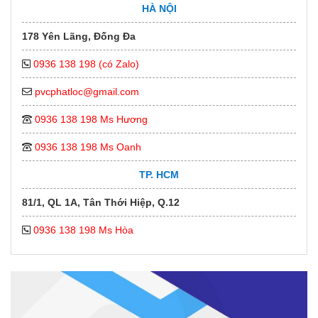
HÀ NỘI
178 Yên Lãng, Đống Đa
0936 138 198 (có Zalo)
pvcphatloc@gmail.com
0936 138 198 Ms Hương
0936 138 198 Ms Oanh
TP. HCM
81/1, QL 1A, Tân Thới Hiệp, Q.12
0936 138 198 Ms Hòa