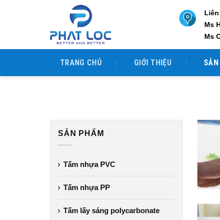
Skip
Liên
to
Ms 
content
Ms 
TRANG CHỦ
GIỚI THIỆU
SẢN
SẢN PHẨM
Tấm nhựa PVC
Tấm nhựa PP
Tấm lấy sáng polycarbonate