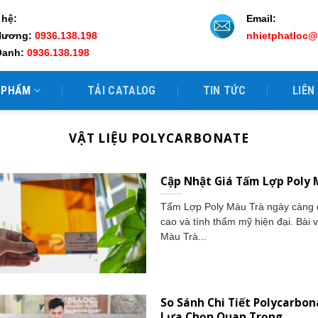
 hệ:
Email:
Hương:
0936.138.198
nhietphatloc
Oanh:
0936.138.198
 PHẨM
TẢI CATALOG
TIN TỨC
LIÊN
VẬT LIỆU POLYCARBONATE
Cập Nhật Giá Tấm Lợp Poly 
Tấm Lợp Poly Màu Trà ngày càng đ
cao và tính thẩm mỹ hiện đại. Bài v
Màu Trà...
So Sánh Chi Tiết Polycarbo
Lựa Chọn Quan Trọng