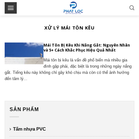
Skip
to
content
XỬ LÝ MÁI TÔN KÊU
Mái Tôn Bị Kêu Khi Nắng Gắt: Nguyên Nhân
và 5+ Cách Khắc Phục Hiệu Quả Nhất
Mái tôn bị kêu là vấn đề phổ biến mà nhiều gia
đình gặp phải, đặc biệt là trong những ngày nắng
gắt. Tiếng kêu này không chỉ gây khó chịu mà còn có thể ảnh hưởng
đến tâm lý...
SẢN PHẨM
Tấm nhựa PVC