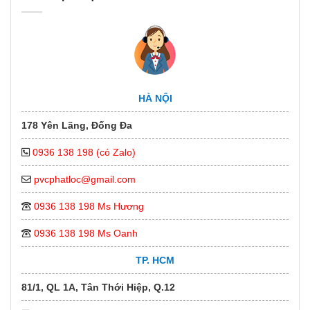
HÀ NỘI
178 Yên Lãng, Đống Đa
0936 138 198 (có Zalo)
pvcphatloc@gmail.com
0936 138 198 Ms Hương
0936 138 198 Ms Oanh
TP. HCM
81/1, QL 1A, Tân Thới Hiệp, Q.12