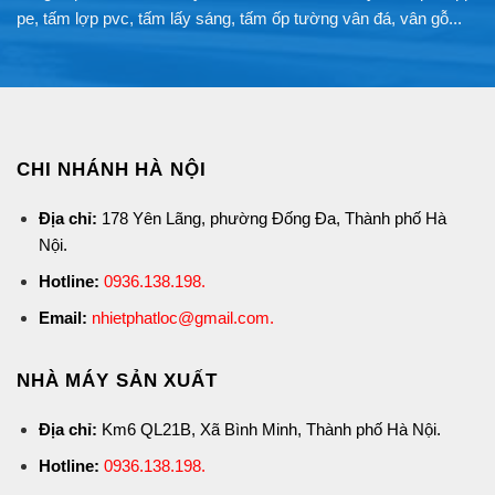
pe, tấm lợp pvc, tấm lấy sáng, tấm ốp tường vân đá, vân gỗ...
CHI NHÁNH HÀ NỘI
Địa chỉ:
178 Yên Lãng, phường Đống Đa, Thành phố Hà
Nội.
Hotline:
0936.138.198
.
Email:
nhietphatloc@gmail.com.
NHÀ MÁY SẢN XUẤT
Địa chỉ:
Km6 QL21B, Xã Bình Minh, Thành phố Hà Nội.
Hotline:
0936.138.198
.