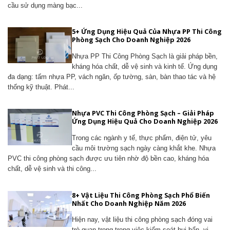
cầu sử dụng màng bạc...
5+ Ứng Dụng Hiệu Quả Của Nhựa PP Thi Công
Phòng Sạch Cho Doanh Nghiệp 2026
Nhựa PP Thi Công Phòng Sạch là giải pháp bền,
kháng hóa chất, dễ vệ sinh và kinh tế. Ứng dụng
đa dạng: tấm nhựa PP, vách ngăn, ốp tường, sàn, bàn thao tác và hệ
thống kỹ thuật. Phát...
Nhựa PVC Thi Công Phòng Sạch – Giải Pháp
Ứng Dụng Hiệu Quả Cho Doanh Nghiệp 2026
Trong các ngành y tế, thực phẩm, điện tử, yêu
cầu môi trường sạch ngày càng khắt khe. Nhựa
PVC thi công phòng sạch được ưu tiên nhờ độ bền cao, kháng hóa
chất, dễ vệ sinh và thi công...
8+ Vật Liệu Thi Công Phòng Sạch Phổ Biến
Nhất Cho Doanh Nghiệp Năm 2026
Hiện nay, vật liệu thi công phòng sạch đóng vai
trò quan trọng trong việc kiểm soát bụi bẩn, vi