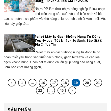
Dụng, Tư Vấn & Báo Giá T12/2025
Nhựa PP làm thớt nhựa công nghiệp là lựa chọn
phổ biến trong sản xuất và chế biến nhờ độ bền
cao, an toàn thực phẩm và khả năng chịu lực, chịu nhiệt vượt trội. Vật
liệu này giúp tối...
Pallet Máy Ép Gạch Không Nung Tự Động:
Top 4+ Loại Tốt Nhất – So Sánh, Báo Giá &
Địa Chỉ Uy Tín
Pallet máy ép gạch không nung tự động là bộ
phận thiết yếu trong sản xuất gạch block, gạch terrazzo và các loại
gạch không nung. Chọn pallet đúng chuẩn giúp nâng cao năng suất,
đảm bảo chất lượng gạch,...
1
…
16
17
18
19
20
21
22
…
45
SẢN PHẨM