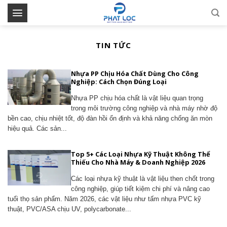
Skip
to
content
TIN TỨC
Nhựa PP Chịu Hóa Chất Dùng Cho Công
Nghiệp: Cách Chọn Đúng Loại
Nhựa PP chịu hóa chất là vật liệu quan trọng
trong môi trường công nghiệp và nhà máy nhờ độ
bền cao, chịu nhiệt tốt, độ đàn hồi ổn định và khả năng chống ăn mòn
hiệu quả. Các sản...
Top 5+ Các Loại Nhựa Kỹ Thuật Không Thể
Thiếu Cho Nhà Máy & Doanh Nghiệp 2026
Các loại nhựa kỹ thuật là vật liệu then chốt trong
công nghiệp, giúp tiết kiệm chi phí và nâng cao
tuổi thọ sản phẩm. Năm 2026, các vật liệu như tấm nhựa PVC kỹ
thuật, PVC/ASA chịu UV, polycarbonate...