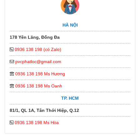
HÀ NỘI
178 Yên Lãng, Đống Đa
0936 138 198 (có Zalo)
pvcphatloc@gmail.com
0936 138 198 Ms Hương
0936 138 198 Ms Oanh
TP. HCM
81/1, QL 1A, Tân Thới Hiệp, Q.12
0936 138 198 Ms Hòa