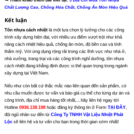
3 Địa Chỉ Mua Tôn Nhựa
Chất Lượng Cao, Chống Hóa Chất, Chống Ăn Mòn Hiệu Quả
Kết luận
Tôn nhựa cách nhiệt
là một lựa chọn lý tưởng cho các công
trình xây dựng hiện đại, với nhiều ưu điểm vượt trội như khả
năng cách nhiệt hiệu quả, chống ăn mòn, độ bền cao và tính
thẩm mỹ. Với ứng dụng rộng rãi trong các lĩnh vực như nhà ở,
nhà xưởng, trang trại và các công trình nghỉ dưỡng, tôn nhựa
cách nhiệt đang khẳng định được vị thế quan trọng trong ngành
xây dựng tại Việt Nam.
Nếu như còn bất cứ thắc mắc nào liên quan đến sản phẩm, có
nhu cầu muốn được tư vấn và báo giá cụ thể cho từng dự án và
công trình, địa chỉ mua hàng tốt nhất,…hãy liên hệ ngay tới
Hotline
0936.138.198
hoặc đăng ký thông tin ở Form
TẠI ĐÂY
,
đội ngũ nhân sự đến từ
Công Ty TNHH Vật Liệu Nhiệt Phát
Lộc
sẽ liên hệ và tư vấn cho bạn trong thời gian sớm nhất!