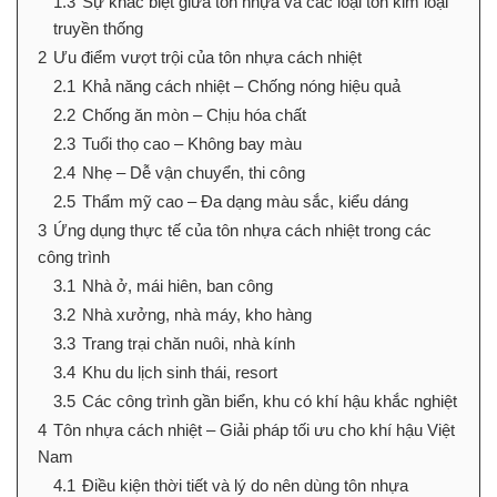
1.3
Sự khác biệt giữa tôn nhựa và các loại tôn kim loại
truyền thống
2
Ưu điểm vượt trội của tôn nhựa cách nhiệt
2.1
Khả năng cách nhiệt – Chống nóng hiệu quả
2.2
Chống ăn mòn – Chịu hóa chất
2.3
Tuổi thọ cao – Không bay màu
2.4
Nhẹ – Dễ vận chuyển, thi công
2.5
Thẩm mỹ cao – Đa dạng màu sắc, kiểu dáng
3
Ứng dụng thực tế của tôn nhựa cách nhiệt trong các
công trình
3.1
Nhà ở, mái hiên, ban công
3.2
Nhà xưởng, nhà máy, kho hàng
3.3
Trang trại chăn nuôi, nhà kính
3.4
Khu du lịch sinh thái, resort
3.5
Các công trình gần biển, khu có khí hậu khắc nghiệt
4
Tôn nhựa cách nhiệt – Giải pháp tối ưu cho khí hậu Việt
Nam
4.1
Điều kiện thời tiết và lý do nên dùng tôn nhựa