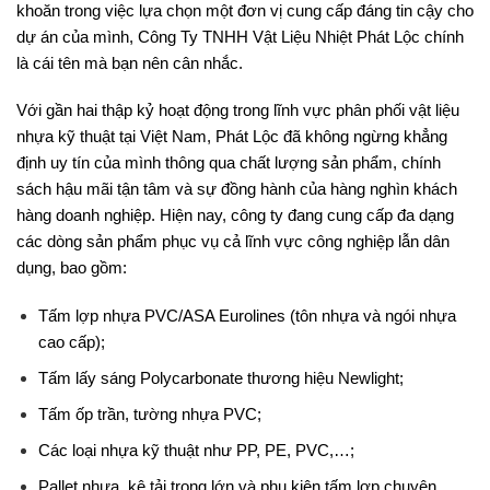
khoăn trong việc lựa chọn một đơn vị cung cấp đáng tin cậy cho
dự án của mình, Công Ty TNHH Vật Liệu Nhiệt Phát Lộc chính
là cái tên mà bạn nên cân nhắc.
Với gần hai thập kỷ hoạt động trong lĩnh vực phân phối vật liệu
nhựa kỹ thuật tại Việt Nam, Phát Lộc đã không ngừng khẳng
định uy tín của mình thông qua chất lượng sản phẩm, chính
sách hậu mãi tận tâm và sự đồng hành của hàng nghìn khách
hàng doanh nghiệp. Hiện nay, công ty đang cung cấp đa dạng
các dòng sản phẩm phục vụ cả lĩnh vực công nghiệp lẫn dân
dụng, bao gồm:
Tấm lợp nhựa PVC/ASA Eurolines (tôn nhựa và ngói nhựa
cao cấp);
Tấm lấy sáng Polycarbonate thương hiệu Newlight;
Tấm ốp trần, tường nhựa PVC;
Các loại nhựa kỹ thuật như PP, PE, PVC,…;
Pallet nhựa, kệ tải trọng lớn và phụ kiện tấm lợp chuyên