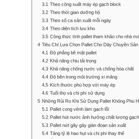
3.1
Theo công suất máy ép gạch block
3.2
Theo thời gian dưỡng hộ
3.3
Theo số ca sản xuất mỗi ngày
3.4
Theo diện tích lưu kho
3.5
Công thức tính pallet tham khảo cho nhà m
4
Tiêu Chí Lựa Chọn Pallet Cho Dây Chuyền Sản
4.1
Độ phẳng bề mặt pallet
4.2
Khả năng chịu tải trọng
4.3
Khả năng chống nước và chống hóa chất
4.4
Độ bền trong môi trường xi măng
4.5
Kích thước phù hợp với máy ép
4.6
Tuổi thọ và chi phí sử dụng
5
Những Rủi Ro Khi Sử Dụng Pallet Không Phù 
5.1
Pallet cong vênh làm gạch lỗi
5.2
Pallet hút nước ảnh hưởng chất lượng gạch
5.3
Pallet nứt gãy gây gián đoạn sản xuất
5.4
Tăng tỷ lệ hao hụt và chi phí thay thế