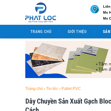
Skip
Liên
to
Ms 
content
Ms 
TRANG CHỦ
GIỚI THIỆU
SẢN
Trang chủ
›
Tin tức
›
Pallet PVC
Dây Chuyền Sản Xuất Gạch Bloc
Cách