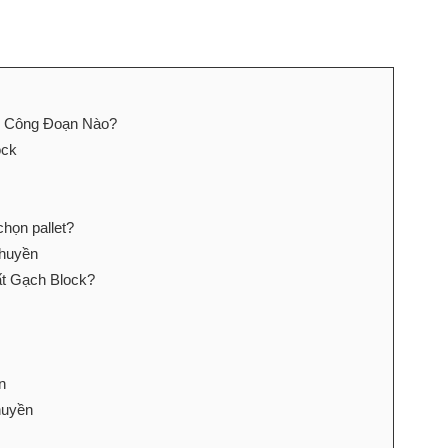
 Công Đoạn Nào?
ock
họn pallet?
chuyền
ất Gạch Block?
n
huyền