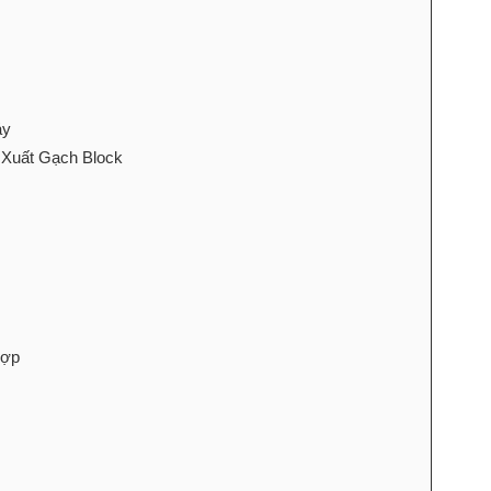
áy
 Xuất Gạch Block
Hợp