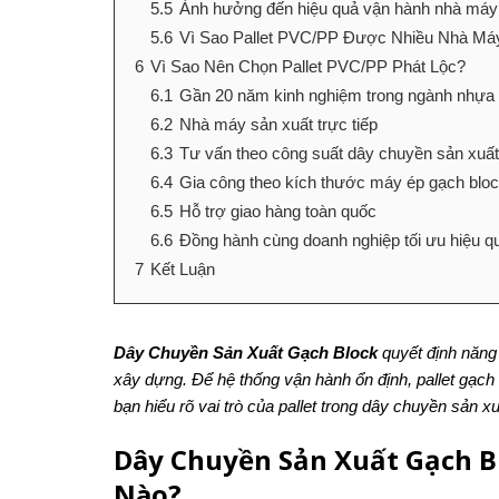
5.5
Ảnh hưởng đến hiệu quả vận hành nhà máy
5.6
Vì Sao Pallet PVC/PP Được Nhiều Nhà Má
6
Vì Sao Nên Chọn Pallet PVC/PP Phát Lộc?
6.1
Gần 20 năm kinh nghiệm trong ngành nhựa 
6.2
Nhà máy sản xuất trực tiếp
6.3
Tư vấn theo công suất dây chuyền sản xuất
6.4
Gia công theo kích thước máy ép gạch blo
6.5
Hỗ trợ giao hàng toàn quốc
6.6
Đồng hành cùng doanh nghiệp tối ưu hiệu q
7
Kết Luận
Dây Chuyền Sản Xuất Gạch Block
quyết định năng 
xây dựng. Để hệ thống vận hành ổn định, pallet gạch b
bạn hiểu rõ vai trò của pallet trong dây chuyền sản x
Dây Chuyền Sản Xuất Gạch 
Nào?