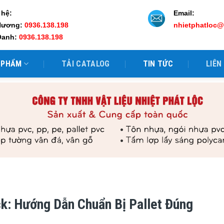
 hệ:
Email:
Hương:
0936.138.198
nhietphatloc
Oanh:
0936.138.198
 PHẨM
TẢI CATALOG
TIN TỨC
LIÊN
k: Hướng Dẫn Chuẩn Bị Pallet Đúng