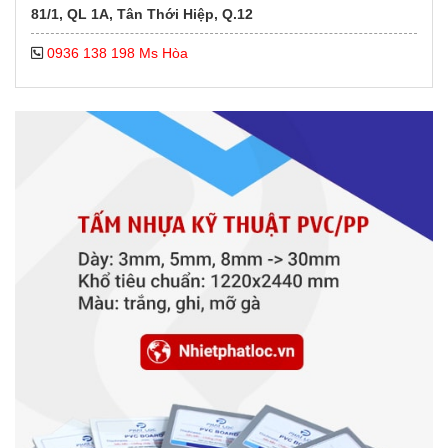
81/1, QL 1A, Tân Thới Hiệp, Q.12
0936 138 198 Ms Hòa