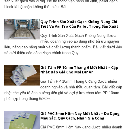
sản xuất gạch xây dựng. Để hệ thống vận hành ổn định, pallet gạch
block là bộ phận không thể thiếu. Bài...
Quy Trình Sản Xuất Gạch Không Nung Chi
Tiết Và Vai Trò Của Pallet Trong Sản Xuất
Quy Trình Sản Xuất Gạch Không Nung được
nhiều doanh nghiệp áp dụng nhờ tối ưu nguyên
liệu, nâng cao năng suất và chất lượng thành phẩm. Bài viết dưới đây
sẽ giới thiệu các công đoạn chính trong Quy...
Giá Tấm PP 10mm Tháng 6 Mới Nhất – Cập
Nhật Báo Giá Cho Mọi Dự Án
Giá Tấm PP 10mm Tháng 6 đang được nhiều
doanh nghiệp và nhà thầu quan tâm. Bài viết cập
nhật các yếu tố ảnh hưởng đến giá và gợi ý lựa chọn tấm PP 10mm
phù hợp trong tháng 6/2026!...
Giá PVC 8mm Hôm Nay Mới Nhất – Đa Dạng
Màu Sắc, Quy Cách, Nhận Gia Công
Giá PVC 8mm Hôm Nay đang được nhiều doanh