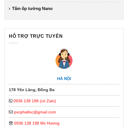
Tấm ốp tường Nano
HỖ TRỢ TRỰC TUYẾN
HÀ NỘI
178 Yên Lãng, Đống Đa
0936 138 198 (có Zalo)
pvcphatloc@gmail.com
0936 138 198 Ms Hương