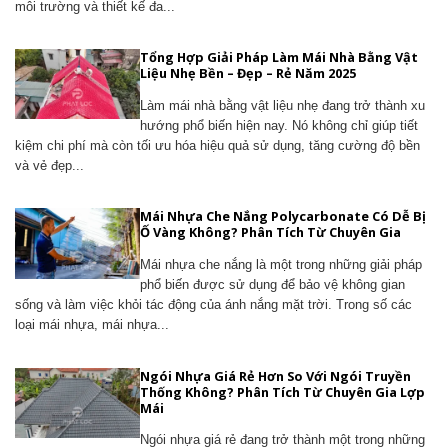
môi trường và thiết kế đa...
Tổng Hợp Giải Pháp Làm Mái Nhà Bằng Vật
Liệu Nhẹ Bền – Đẹp – Rẻ Năm 2025
Làm mái nhà bằng vật liệu nhẹ đang trở thành xu
hướng phổ biến hiện nay. Nó không chỉ giúp tiết
kiệm chi phí mà còn tối ưu hóa hiệu quả sử dụng, tăng cường độ bền
và vẻ đẹp...
Mái Nhựa Che Nắng Polycarbonate Có Dễ Bị
Ố Vàng Không? Phân Tích Từ Chuyên Gia
Mái nhựa che nắng là một trong những giải pháp
phổ biến được sử dụng để bảo vệ không gian
sống và làm việc khỏi tác động của ánh nắng mặt trời. Trong số các
loại mái nhựa, mái nhựa...
Ngói Nhựa Giá Rẻ Hơn So Với Ngói Truyền
Thống Không? Phân Tích Từ Chuyên Gia Lợp
Mái
Ngói nhựa giá rẻ đang trở thành một trong những