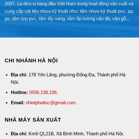
2007. Là đơn vị hàng đầu Việt Nam trong hoạt động sản xuất và
cung cấp vật liệu nhựa kỹ thuật như: tấm nhựa kỹ thuật pvc, pp,
pe, tấm lợp pvc, tấm lấy sáng, tấm ốp tường vân đá, vân gỗ...
CHI NHÁNH HÀ NỘI
Địa chỉ:
178 Yên Lãng, phường Đống Đa, Thành phố Hà
Nội.
Hotline:
0936.138.198
.
Email:
nhietphatloc@gmail.com.
NHÀ MÁY SẢN XUẤT
Địa chỉ:
Km6 QL21B, Xã Bình Minh, Thành phố Hà Nội.