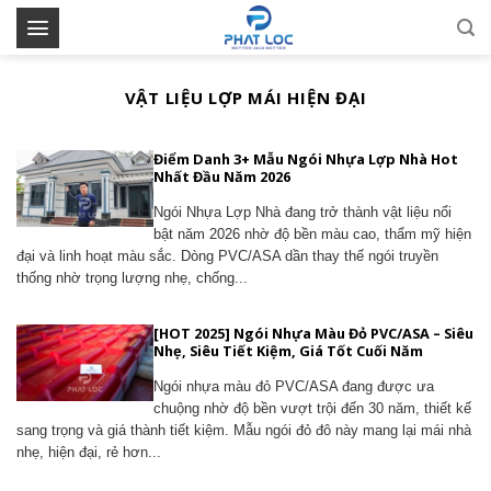
Skip
to
content
VẬT LIỆU LỢP MÁI HIỆN ĐẠI
Điểm Danh 3+ Mẫu Ngói Nhựa Lợp Nhà Hot
Nhất Đầu Năm 2026
Ngói Nhựa Lợp Nhà đang trở thành vật liệu nổi
bật năm 2026 nhờ độ bền màu cao, thẩm mỹ hiện
đại và linh hoạt màu sắc. Dòng PVC/ASA dần thay thế ngói truyền
thống nhờ trọng lượng nhẹ, chống...
[HOT 2025] Ngói Nhựa Màu Đỏ PVC/ASA – Siêu
Nhẹ, Siêu Tiết Kiệm, Giá Tốt Cuối Năm
Ngói nhựa màu đỏ PVC/ASA đang được ưa
chuộng nhờ độ bền vượt trội đến 30 năm, thiết kế
sang trọng và giá thành tiết kiệm. Mẫu ngói đỏ đô này mang lại mái nhà
nhẹ, hiện đại, rẻ hơn...