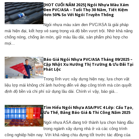
[HOT CUỐI NĂM 2025] Ngói Nhựa Màu Xám
Đen PVC/ASA – Tuổi Thọ 30 Năm, Tiết Kiệm
Hơn 50% So Với Ngói Truyền Thống
Ngói nhựa màu xám đen PVC/ASA là giải pháp
mái hiện đại, kết hợp vẻ sang trọng và độ bền vượt trội. Nhờ khả năng
chống nóng, chống ăn mòn, giữ màu lâu dài, sản phẩm phù hợp cho
mọi...
Báo Giá Ngói Nhựa PVC/ASA Tháng 09/2025 –
Cập Nhật Xu Hướng Thị Trường & Ưu Đãi Tại
Phát Lộc
Trong lĩnh vực xây dựng hiện nay, lựa chọn vật
liệu lợp mái không chỉ ảnh hưởng đến vẻ đẹp công trình mà còn quyết
định độ bền và chi phí sử dụng lâu dài. Chính vì vậy, báo giá...
Tìm Hiểu Ngói Nhựa ASA/PVC 4 Lớp: Cấu Tạo,
Ưu Thế, Bảng Báo Giá & Thi Công Năm 2025
Ngói nhựa ASA đang trở thành lựa chọn hàng đầu
trong ngành xây dựng nhà ở và các công trình
công nghiệp hiện nay. Với khả năng chịu đựng tốt trước tác động của