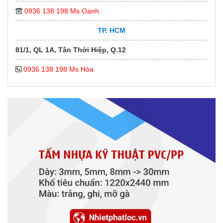
0936 138 198 Ms Oanh
TP. HCM
81/1, QL 1A, Tân Thới Hiệp, Q.12
0936 138 198 Ms Hòa