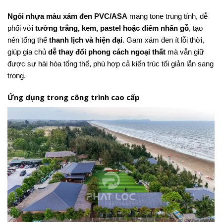
Ngói nhựa màu xám đen PVC/ASA
mang tone trung tính, dễ
phối với
tường trắng, kem, pastel hoặc điểm nhấn gỗ
, tạo
nên tổng thể
thanh lịch và hiện đại
. Gam xám đen ít lỗi thời,
giúp gia chủ
dễ thay đổi phong cách ngoại thất
mà vẫn giữ
được sự hài hòa tổng thể, phù hợp cả kiến trúc tối giản lẫn sang
trọng.
Ứng dụng trong công trình cao cấp