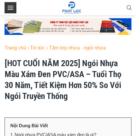
Skip
to
content
Trang chủ
›
Tin tức
›
Tấm lợp nhựa - ngói nhựa
[HOT CUỐI NĂM 2025] Ngói Nhựa
Màu Xám Đen PVC/ASA – Tuổi Thọ
30 Năm, Tiết Kiệm Hơn 50% So Với
Ngói Truyền Thống
Nội Dung Bài Viết
1
Ngói nhựa PVC/ASA màu xám đen là gì?