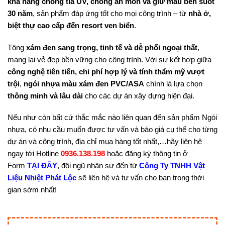
khả năng chống tia UV, chống ăn mòn và giữ màu bền suốt
30 năm
, sản phẩm đáp ứng tốt cho mọi công trình – từ
nhà ở,
biệt thự cao cấp đến resort ven biển
.
Tông
xám đen sang trọng, tinh tế và dễ phối ngoại thất
,
mang lại vẻ đẹp bền vững cho công trình. Với sự kết hợp giữa
công nghệ tiên tiến, chi phí hợp lý và tính thẩm mỹ vượt
trội
,
ngói nhựa màu xám đen PVC/ASA
chính là lựa chọn
thông minh và lâu dài
cho các dự án xây dựng hiện đại.
Nếu như còn bất cứ thắc mắc nào liên quan đến sản phẩm Ngói
nhựa, có nhu cầu muốn được tư vấn và báo giá cụ thể cho từng
dự án và công trình, địa chỉ mua hàng tốt nhất,…hãy liên hệ
ngay tới Hotline
0936.138.198
hoặc đăng ký thông tin ở
Form
TẠI ĐÂY
, đội ngũ nhân sự đến từ
Công Ty TNHH Vật
Liệu Nhiệt Phát Lộc
sẽ liên hệ và tư vấn cho bạn trong thời
gian sớm nhất!