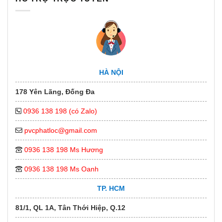
HÀ NỘI
178 Yên Lãng, Đống Đa
0936 138 198 (có Zalo)
pvcphatloc@gmail.com
0936 138 198 Ms Hương
0936 138 198 Ms Oanh
TP. HCM
81/1, QL 1A, Tân Thới Hiệp, Q.12