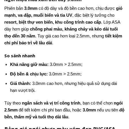
Phiên bản
3.0mm
có độ dày và độ bền cao hơn, chịu được
gió
mạnh, va đập, muối biển và tia UV
, đặc biệt lý tưởng cho
resort, biệt thự ven biển, khu công trình cao cấp
. Lớp ASA
dày hơn giúp
chống phai màu, kháng cháy và kéo dài tuổi
thọ đến 30 năm
. Tuy giá cao hơn loại 2.5mm, nhưng
tiết kiệm
chi phí bảo trì về lâu dài
.
So sánh nhanh
Khả năng giữ màu:
3.0mm > 2.5mm;
Độ bền & chịu lực:
3.0mm > 2.5mm;
Giá thành:
3.0mm cao hơn, nhưng hiệu quả sử dụng dài
hạn vượt trội.
Tùy theo
ngân sách và vị trí công trình
, bạn có thể chọn
ngói
2.5mm
để tiết kiệm chi phí ban đầu, hoặc
3.0mm
nếu ưu tiên
độ
bền, thẩm mỹ và tuổi thọ dài lâu
.