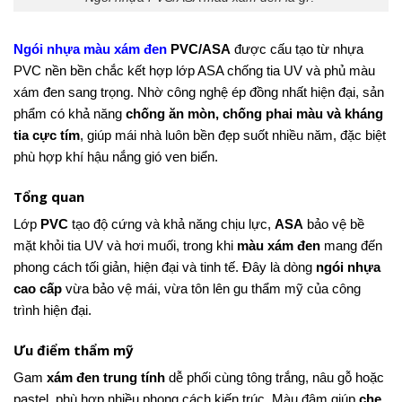
Ngói nhựa màu xám đen
PVC/ASA
được cấu tạo từ nhựa
PVC nền bền chắc kết hợp lớp ASA chống tia UV và phủ màu
xám đen sang trọng. Nhờ công nghệ ép đồng nhất hiện đại, sản
phẩm có khả năng
chống ăn mòn, chống phai màu và kháng
tia cực tím
, giúp mái nhà luôn bền đẹp suốt nhiều năm, đặc biệt
phù hợp khí hậu nắng gió ven biển.
Tổng quan
Lớp
PVC
tạo độ cứng và khả năng chịu lực,
ASA
bảo vệ bề
mặt khỏi tia UV và hơi muối, trong khi
màu xám đen
mang đến
phong cách tối giản, hiện đại và tinh tế. Đây là dòng
ngói nhựa
cao cấp
vừa bảo vệ mái, vừa tôn lên gu thẩm mỹ của công
trình hiện đại.
Ưu điểm thẩm mỹ
Gam
xám đen trung tính
dễ phối cùng tông trắng, nâu gỗ hoặc
pastel, phù hợp nhiều phong cách kiến trúc. Màu đậm giúp
che