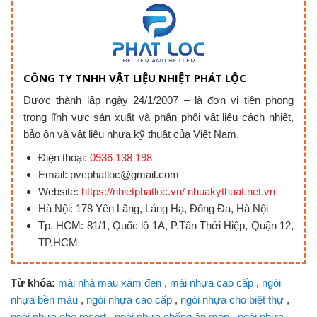
CÔNG TY TNHH VẬT LIỆU NHIỆT PHÁT LỘC
Được thành lập ngày 24/1/2007 – là đơn vị tiên phong
trong lĩnh vực sản xuất và phân phối vật liệu cách nhiệt,
bảo ôn và vật liệu nhựa kỹ thuật của Việt Nam.
Điện thoại:
0936 138 198
Email: pvcphatloc@gmail.com
Website:
https://nhietphatloc.vn/ nhuakythuat.net.vn
Hà Nội: 178 Yên Lãng, Láng Hạ, Đống Đa, Hà Nội
Tp. HCM: 81/1, Quốc lộ 1A, P.Tân Thới Hiệp, Quận 12,
TP.HCM
Từ khóa:
mái nhà màu xám đen
,
mái nhựa cao cấp
,
ngói
nhựa bền màu
,
ngói nhựa cao cấp
,
ngói nhựa cho biệt thự
,
ngói nhựa cho resort
,
ngói nhựa chống ăn mòn
,
ngói nhựa