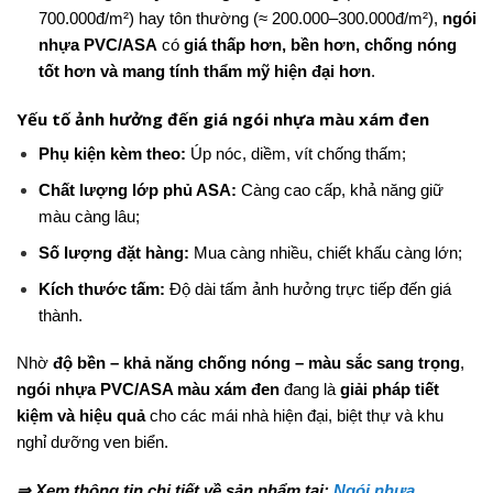
700.000đ/m²) hay tôn thường (≈ 200.000–300.000đ/m²),
ngói
nhựa PVC/ASA
có
giá thấp hơn, bền hơn, chống nóng
tốt hơn và mang tính thẩm mỹ hiện đại hơn
.
Yếu tố ảnh hưởng đến giá ngói nhựa màu xám đen
Phụ kiện kèm theo:
Úp nóc, diềm, vít chống thấm;
Chất lượng lớp phủ ASA:
Càng cao cấp, khả năng giữ
màu càng lâu;
Số lượng đặt hàng:
Mua càng nhiều, chiết khấu càng lớn;
Kích thước tấm:
Độ dài tấm ảnh hưởng trực tiếp đến giá
thành.
Nhờ
độ bền – khả năng chống nóng – màu sắc sang trọng
,
ngói nhựa PVC/ASA màu xám đen
đang là
giải pháp tiết
kiệm và hiệu quả
cho các mái nhà hiện đại, biệt thự và khu
nghỉ dưỡng ven biển.
⇒ Xem thông tin chi tiết về sản phẩm tại:
Ngói nhựa