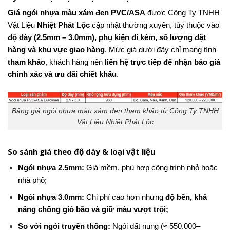
Giá ngói nhựa màu xám đen PVC/ASA
được Công Ty TNHH
Vật Liệu
Nhiệt Phát Lộc
cập nhật thường xuyên, tùy thuộc vào
độ dày (2.5mm – 3.0mm), phụ kiện đi kèm, số lượng đặt
hàng và khu vực giao hàng
. Mức giá dưới đây chỉ mang tính
tham khảo
, khách hàng nên
liên hệ trực tiếp để nhận báo giá
chính xác và ưu đãi chiết khấu
.
Bảng giá ngói nhựa màu xám đen tham khảo từ Công Ty TNHH
Vật Liệu Nhiệt Phát Lộc
So sánh giá theo độ dày & loại vật liệu
Ngói nhựa 2.5mm:
Giá mềm, phù hợp công trình nhỏ hoặc
nhà phố;
Ngói nhựa 3.0mm:
Chi phí cao hơn nhưng
độ bền, khả
năng chống gió bão và giữ màu vượt trội;
So với ngói truyền thống:
Ngói đất nung (≈ 550.000–