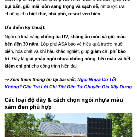
bụi bẩn, giữ mái luôn sang trọng và sạch sẽ
, rất được ưa
chuộng cho
biệt thự, nhà phố, resort ven biển
.
Ưu điểm kỹ thuật
Ngói có khả năng
chống tia UV, kháng ăn mòn và giữ màu
bền đến 30 năm
. Lớp phủ ASA bảo vệ hiệu quả trước muối
biển, hóa chất và khí hậu khắc nghiệt, giúp
giảm chi phí bảo
trì
. Đây là
giải pháp ngói nhựa chống nóng, bền màu và tiết
kiệm chi phí
cho công trình hiện đại.
⇒ Xem thêm thông tin tại bài viết:
Ngói Nhựa Có Tốt
Không? Câu Trả Lời Chi Tiết Đến Từ Chuyên Gia Xây Dựng
Các loại độ dày & cách chọn ngói nhựa màu
xám đen phù hợp