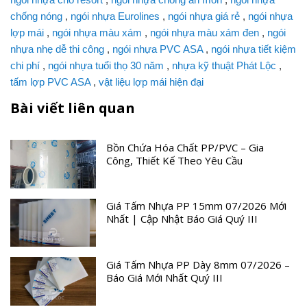
chống nóng
,
ngói nhựa Eurolines
,
ngói nhựa giá rẻ
,
ngói nhựa
lợp mái
,
ngói nhựa màu xám
,
ngói nhựa màu xám đen
,
ngói
nhựa nhẹ dễ thi công
,
ngói nhựa PVC ASA
,
ngói nhựa tiết kiệm
chi phí
,
ngói nhựa tuổi thọ 30 năm
,
nhựa kỹ thuật Phát Lộc
,
tấm lợp PVC ASA
,
vật liệu lợp mái hiện đại
Bài viết liên quan
Bồn Chứa Hóa Chất PP/PVC – Gia
Công, Thiết Kế Theo Yêu Cầu
Giá Tấm Nhựa PP 15mm 07/2026 Mới
Nhất | Cập Nhật Báo Giá Quý III
Giá Tấm Nhựa PP Dày 8mm 07/2026 –
Báo Giá Mới Nhất Quý III