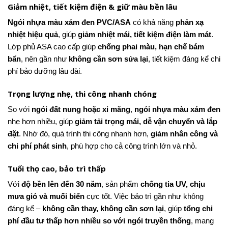
Giảm nhiệt, tiết kiệm điện & giữ màu bền lâu
Ngói nhựa màu xám đen PVC/ASA
có khả năng
phản xạ
nhiệt hiệu quả
, giúp
giảm nhiệt mái, tiết kiệm điện làm mát
.
Lớp phủ ASA cao cấp giúp
chống phai màu, hạn chế bám
bẩn
, nên gần như
không cần sơn sửa lại
, tiết kiệm đáng kể chi
phí bảo dưỡng lâu dài.
Trọng lượng nhẹ, thi công nhanh chóng
So với
ngói đất nung hoặc xi măng
,
ngói nhựa màu xám đen
nhẹ hơn nhiều, giúp
giảm tải trọng mái, dễ vận chuyển và lắp
đặt
. Nhờ đó, quá trình thi công nhanh hơn,
giảm nhân công và
chi phí phát sinh
, phù hợp cho cả công trình lớn và nhỏ.
Tuổi thọ cao, bảo trì thấp
Với
độ bền lên đến 30 năm
, sản phẩm
chống tia UV, chịu
mưa gió và muối biển
cực tốt. Việc bảo trì gần như không
đáng kể –
không cần thay, không cần sơn lại
, giúp
tổng chi
phí đầu tư thấp hơn nhiều so với ngói truyền thống
, mang