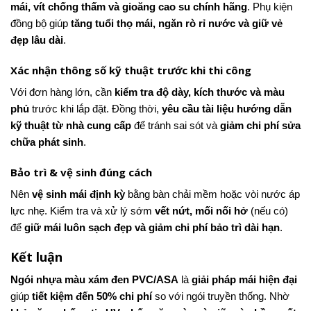
mái, vít chống thấm và gioăng cao su chính hãng
. Phụ kiện
đồng bộ giúp
tăng tuổi thọ mái, ngăn rò rỉ nước và giữ vẻ
đẹp lâu dài
.
Xác nhận thông số kỹ thuật trước khi thi công
Với đơn hàng lớn, cần
kiểm tra độ dày, kích thước và màu
phủ
trước khi lắp đặt. Đồng thời,
yêu cầu tài liệu hướng dẫn
kỹ thuật từ nhà cung cấp
để tránh sai sót và
giảm chi phí sửa
chữa phát sinh
.
Bảo trì & vệ sinh đúng cách
Nên
vệ sinh mái định kỳ
bằng bàn chải mềm hoặc vòi nước áp
lực nhẹ. Kiểm tra và xử lý sớm
vết nứt, mối nối hở
(nếu có)
để
giữ mái luôn sạch đẹp và giảm chi phí bảo trì dài hạn
.
Kết luận
Ngói nhựa màu xám đen PVC/ASA
là
giải pháp mái hiện đại
giúp
tiết kiệm đến 50% chi phí
so với ngói truyền thống. Nhờ